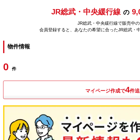
JR総武・中央緩行線
9
の
JR総武・中央緩行線で販売中の
会員登録すると、あなたの希望に合ったJR総武・
物件情報
0
件
4
マイページ作成で
件追