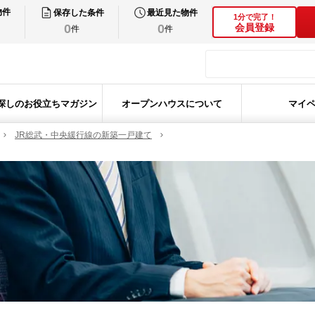
物件
保存した条件
最近見た物件
1分で完了！
0
0
会員登録
件
件
探しのお役立ちマガジン
オープンハウスについて
マイ
JR総武・中央緩行線の新築一戸建て