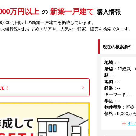
,000万円以上
新築一戸建て
の
購入情報
9,000万円以上の新築一戸建てを掲載しています。
中央緩行線のおすすめエリアや、人気の一軒家・建売を検索できます。
現在の検索条件
地域
：
--
沿線
：
JR総武
駅
：
--
地図
：
--
加！
経路
：
--
キーワード
：
--
学区
：
--
物件種別
：
新築
価格
：
9,000万
すべ