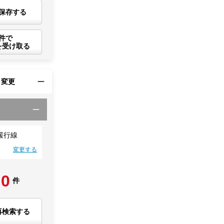
保存する
件で
を受け取る
・変更
緩行線
変更する
0
件
再検索する