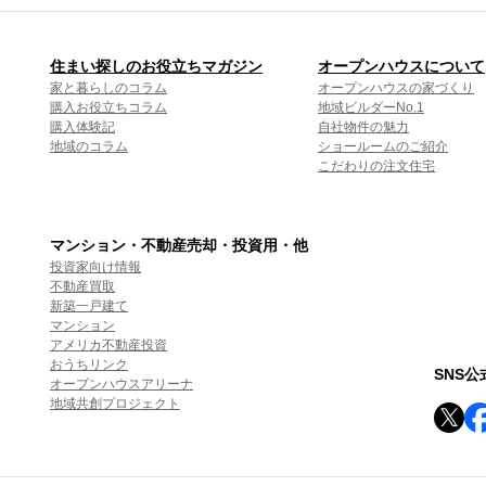
住まい探しのお役立ちマガジン
オープンハウスについて
家と暮らしのコラム
オープンハウスの家づくり
購入お役立ちコラム
地域ビルダーNo.1
購入体験記
自社物件の魅力
地域のコラム
ショールームのご紹介
こだわりの注文住宅
マンション・不動産売却・投資用・他
投資家向け情報
不動産買取
新築一戸建て
マンション
アメリカ不動産投資
おうちリンク
SNS
オープンハウスアリーナ
地域共創プロジェクト