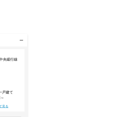
・中央緩行線
一戸建て
円～
て見る