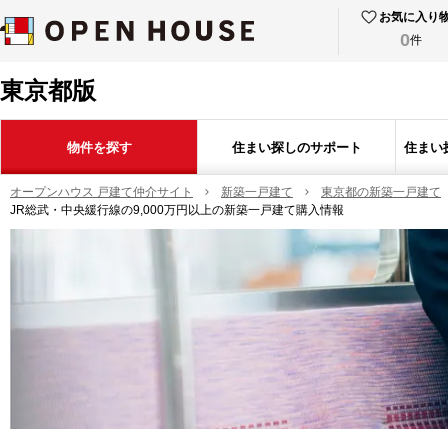
お気に入り
0
件
東京都版
物件を探す
住まい探しのサポート
住まい
オープンハウス 戸建て仲介サイト
新築一戸建て
東京都の新築一戸建て
JR総武・中央緩行線の9,000万円以上の新築一戸建て購入情報