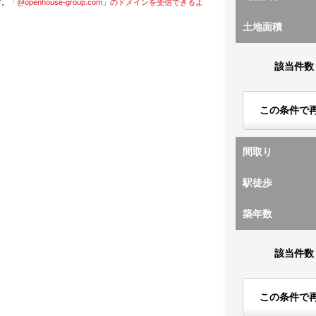
す。
「@openhouse-group.com」のドメインを受信できるよ
土地面積
該当件数
この条件で
間取り
駅徒歩
築年数
該当件数
この条件で