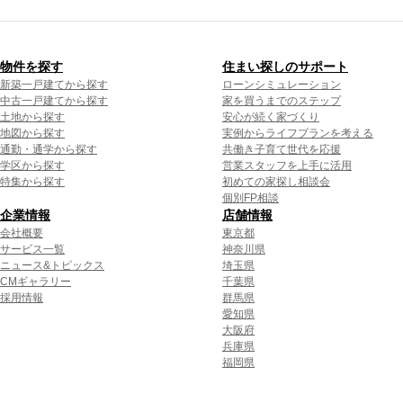
物件を探す
住まい探しのサポート
新築一戸建てから探す
ローンシミュレーション
中古一戸建てから探す
家を買うまでのステップ
土地から探す
安心が続く家づくり
地図から探す
実例からライフプランを考える
通勤・通学から探す
共働き子育て世代を応援
学区から探す
営業スタッフを上手に活用
特集から探す
初めての家探し相談会
個別FP相談
企業情報
店舗情報
会社概要
東京都
サービス一覧
神奈川県
ニュース&トピックス
埼玉県
CMギャラリー
千葉県
採用情報
群馬県
愛知県
大阪府
兵庫県
福岡県