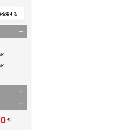
再検索する
DK
DK
0
件