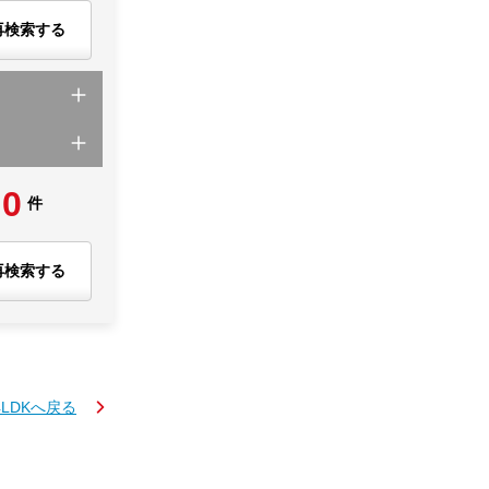
再検索する
0
件
再検索する
4LDKへ戻る