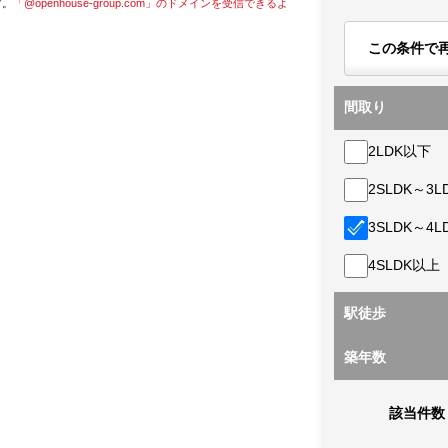
す。
「@openhouse-group.com」のドメインを受信できるよ
この条件で
間取り
2LDK以下
2SLDK～3L
3SLDK～4L
4SLDK以上
駅徒歩
築年数
該当件数