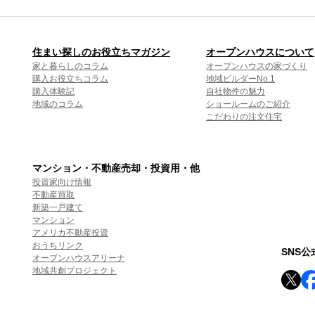
住まい探しのお役立ちマガジン
オープンハウスについて
家と暮らしのコラム
オープンハウスの家づくり
購入お役立ちコラム
地域ビルダーNo.1
購入体験記
自社物件の魅力
地域のコラム
ショールームのご紹介
こだわりの注文住宅
マンション・不動産売却・投資用・他
投資家向け情報
不動産買取
新築一戸建て
マンション
アメリカ不動産投資
おうちリンク
SNS
オープンハウスアリーナ
地域共創プロジェクト