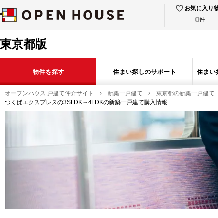
お気に入り
0
件
東京都版
物件を探す
住まい探しのサポート
住まい
オープンハウス 戸建て仲介サイト
新築一戸建て
東京都の新築一戸建て
つくばエクスプレスの3SLDK～4LDKの新築一戸建て購入情報