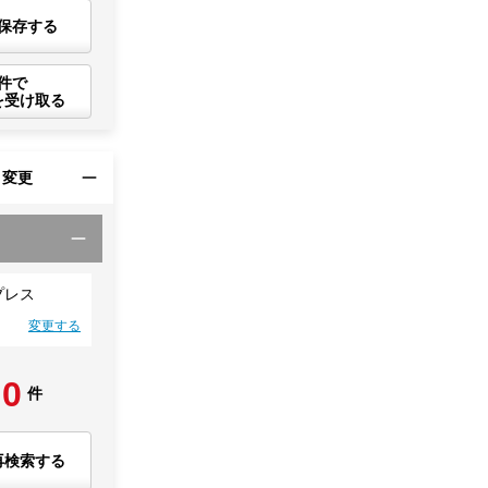
保存する
件で
を受け取る
・変更
プレス
変更する
0
件
再検索する