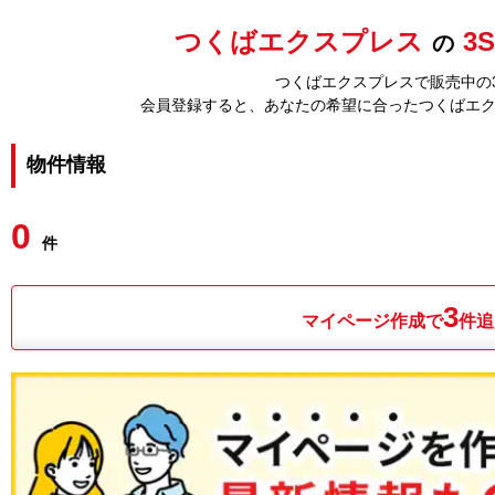
つくばエクスプレス
3
の
つくばエクスプレスで販売中の3
会員登録すると、あなたの希望に合ったつくばエ
物件情報
0
件
3
マイページ作成で
件追