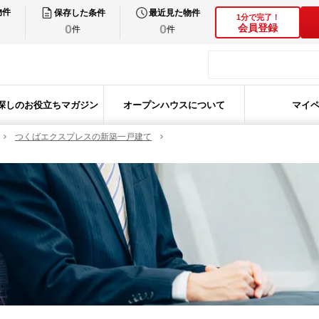
物件
保存した条件
最近見た物件
1分で完了！
0
0
会員登録
件
件
探しのお役立ちマガジン
オープンハウスについて
マイ
つくばエクスプレスの新築一戸建て