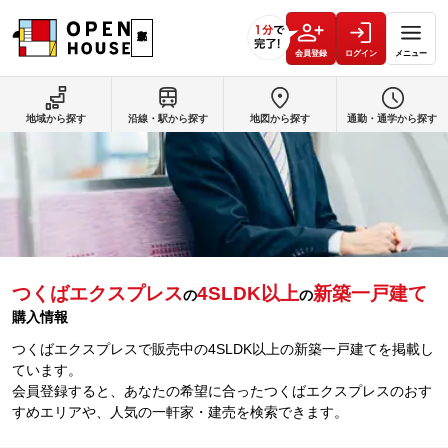
会員登録
ログイン
メニュー
地域から探す
沿線・駅から探す
地図から探す
通勤・通学から探す
つくばエクスプレス
4SLDK以上
新築一戸建て
の
の
購入情報
つくばエクスプレスで販売中の4SLDK以上の新築一戸建てを掲載し
ています。
会員登録すると、あなたの希望に合ったつくばエクスプレスのおす
すめエリアや、人気の一軒家・建売を検索できます。