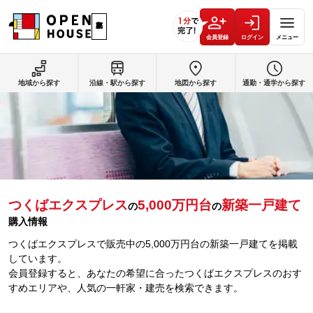
会員登録
ログイン
メニュー
地域から探す
沿線・駅から探す
地図から探す
通勤・通学から探す
つくばエクスプレス
5,000万円台
新築一戸建て
の
の
購入情報
つくばエクスプレスで販売中の5,000万円台の新築一戸建てを掲載
しています。
会員登録すると、あなたの希望に合ったつくばエクスプレスのおす
すめエリアや、人気の一軒家・建売を検索できます。