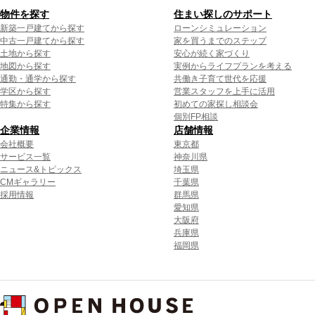
物件を探す
住まい探しのサポート
新築一戸建てから探す
ローンシミュレーション
中古一戸建てから探す
家を買うまでのステップ
土地から探す
安心が続く家づくり
地図から探す
実例からライフプランを考える
通勤・通学から探す
共働き子育て世代を応援
学区から探す
営業スタッフを上手に活用
特集から探す
初めての家探し相談会
個別FP相談
企業情報
店舗情報
会社概要
東京都
サービス一覧
神奈川県
ニュース&トピックス
埼玉県
CMギャラリー
千葉県
採用情報
群馬県
愛知県
大阪府
兵庫県
福岡県