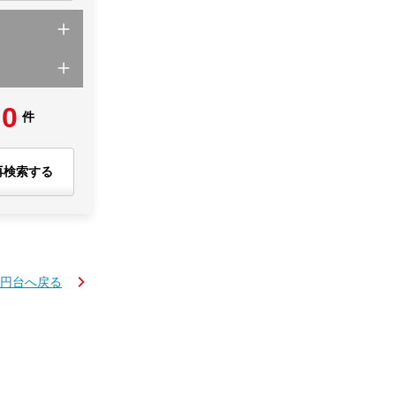
0
件
再検索する
万円台へ戻る