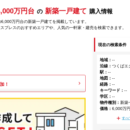
6,000万円台
新築一戸建て
の
購入情報
6,000万円台の新築一戸建てを掲載しています。
クスプレスのおすすめエリアや、人気の一軒家・建売を検索できます。
現在の検索条件
地域
：
--
沿線
：
つくばエ
駅
：
--
地図
：
--
加！
経路
：
--
キーワード
：
--
学区
：
--
物件種別
：
新築
価格
：
6,000万
すべ