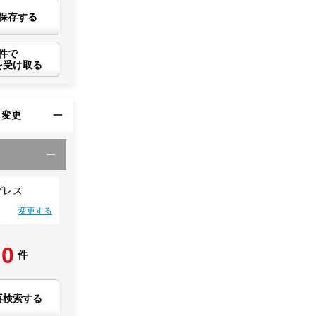
保存する
件で
を受け取る
・変更
プレス
変更する
0
件
再検索する