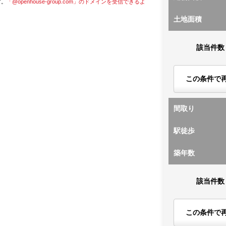
す。
「@openhouse-group.com」のドメインを受信できるよ
土地面積
該当件数
この条件で
間取り
駅徒歩
築年数
該当件数
この条件で