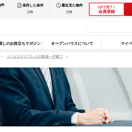
物件
保存した条件
最近見た物件
1分で完了！
0
0
会員登録
件
件
探しのお役立ちマガジン
オープンハウスについて
マイ
つくばエクスプレスの新築一戸建て