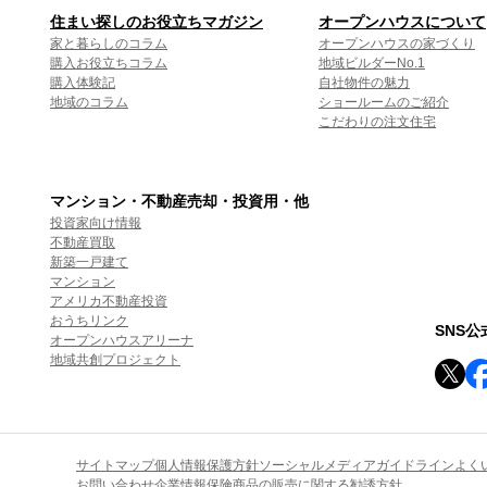
住まい探しのお役立ちマガジン
オープンハウスについて
家と暮らしのコラム
オープンハウスの家づくり
購入お役立ちコラム
地域ビルダーNo.1
購入体験記
自社物件の魅力
地域のコラム
ショールームのご紹介
こだわりの注文住宅
マンション・不動産売却・投資用・他
投資家向け情報
不動産買取
新築一戸建て
マンション
アメリカ不動産投資
おうちリンク
SNS
オープンハウスアリーナ
地域共創プロジェクト
サイトマップ
個人情報保護方針
ソーシャルメディアガイドライン
よく
お問い合わせ
企業情報
保険商品の販売に関する勧誘方針