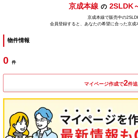
京成本線
2SLDK
の
京成本線で販売中の2SL
会員登録すると、あなたの希望に合った京成
物件情報
0
件
2
マイページ作成で
件追