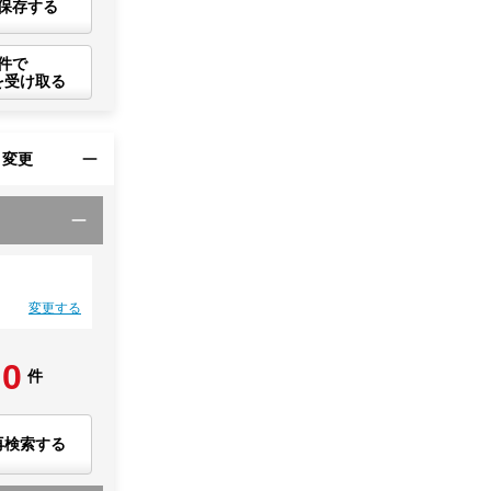
保存する
件で
を受け取る
・変更
変更する
0
件
再検索する