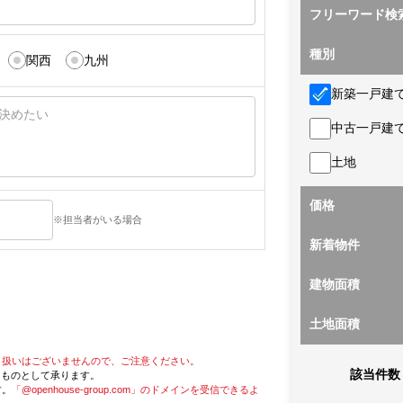
フリーワード検
種別
関西
九州
新築一戸建
中古一戸建
土地
価格
※担当者がいる場合
新着物件
建物面積
土地面積
り扱いはございませんので、ご注意ください。
該当件数
たものとして承ります。
す。
「@openhouse-group.com」のドメインを受信できるよ