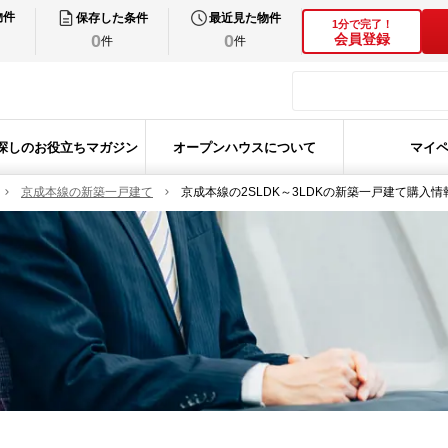
物件
保存した条件
最近見た物件
1分で完了！
0
0
会員登録
件
件
探しのお役立ちマガジン
オープンハウスについて
マイ
京成本線の新築一戸建て
京成本線の2SLDK～3LDKの新築一戸建て購入情