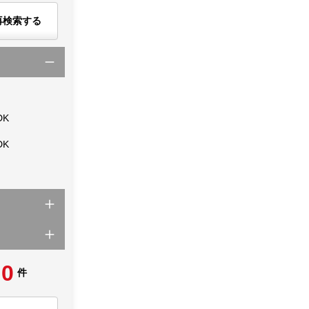
再検索する
DK
DK
0
件