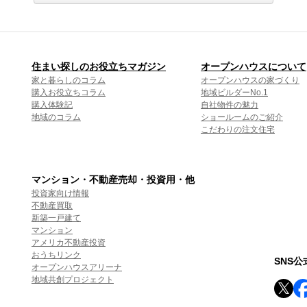
住まい探しのお役立ちマガジン
オープンハウスについて
家と暮らしのコラム
オープンハウスの家づくり
購入お役立ちコラム
地域ビルダーNo.1
購入体験記
自社物件の魅力
地域のコラム
ショールームのご紹介
こだわりの注文住宅
マンション・不動産売却・投資用・他
投資家向け情報
不動産買取
新築一戸建て
マンション
アメリカ不動産投資
おうちリンク
SNS
オープンハウスアリーナ
地域共創プロジェクト