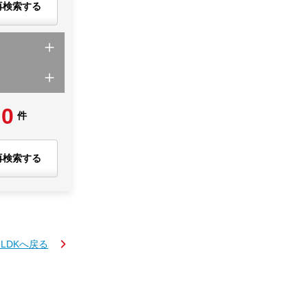
再検索する
0
件
再検索する
3LDKへ戻る