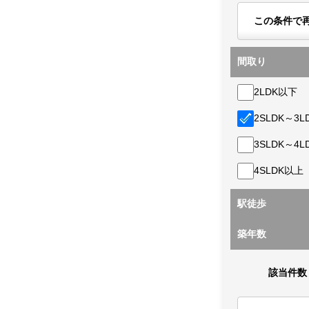
この条件で
間取り
2LDK以下
2SLDK～3L
3SLDK～4L
4SLDK以上
駅徒歩
築年数
該当件数