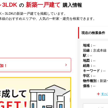
～3LDK
新築一戸建て
の
購入情報
DK～3LDKの新築一戸建てを掲載しています。
本線のおすすめエリアや、人気の一軒家・建売を検索できます。
現在の検索条件
地域
：
--
沿線
：
京成本線
駅
：
--
地図
：
--
加！
経路
：
--
キーワード
：
--
学区
：
--
物件種別
：
新築
価格
：
--
すべ