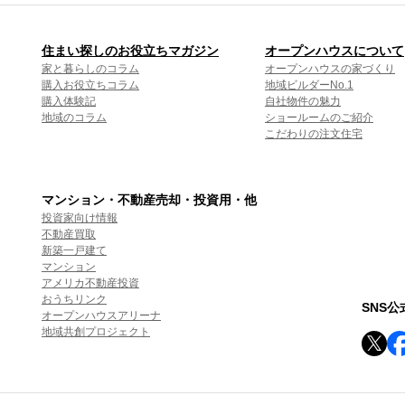
住まい探しのお役立ちマガジン
オープンハウスについて
家と暮らしのコラム
オープンハウスの家づくり
購入お役立ちコラム
地域ビルダーNo.1
購入体験記
自社物件の魅力
地域のコラム
ショールームのご紹介
こだわりの注文住宅
マンション・不動産売却・投資用・他
投資家向け情報
不動産買取
新築一戸建て
マンション
アメリカ不動産投資
おうちリンク
SNS
オープンハウスアリーナ
地域共創プロジェクト