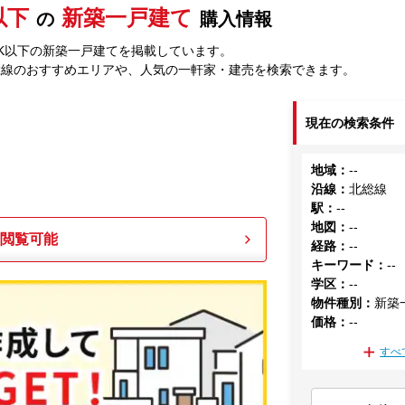
以下
新築一戸建て
の
購入情報
DK以下の新築一戸建てを掲載しています。
総線のおすすめエリアや、人気の一軒家・建売を検索できます。
現在の検索条件
地域
：
--
沿線
：
北総線
駅
：
--
地図
：
--
も閲覧可能
経路
：
--
キーワード
：
--
学区
：
--
物件種別
：
新築
価格
：
--
すべ