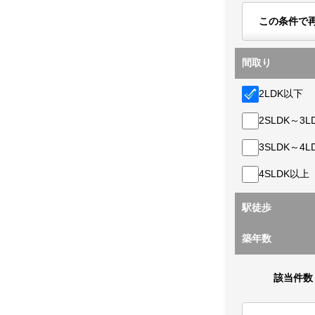
この条件で
間取り
2LDK以下
2SLDK～3L
3SLDK～4L
4SLDK以上
駅徒歩
築年数
該当件数