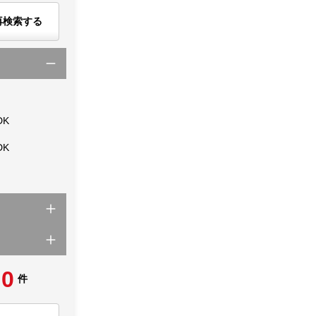
再検索する
DK
DK
0
件