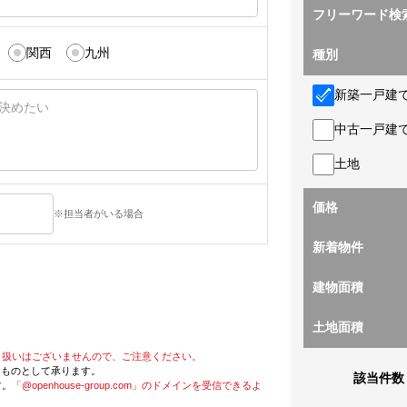
フリーワード検
関西
九州
種別
新築一戸建
中古一戸建
土地
価格
※担当者がいる場合
新着物件
建物面積
土地面積
り扱いはございませんので、ご注意ください。
たものとして承ります。
該当件数
す。
「@openhouse-group.com」のドメインを受信できるよ