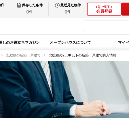
物件
保存した条件
最近見た物件
1分で完了！
0
0
会員登録
件
件
探しのお役立ちマガジン
オープンハウスについて
マイ
北総線の新築一戸建て
北総線の2LDK以下の新築一戸建て購入情報