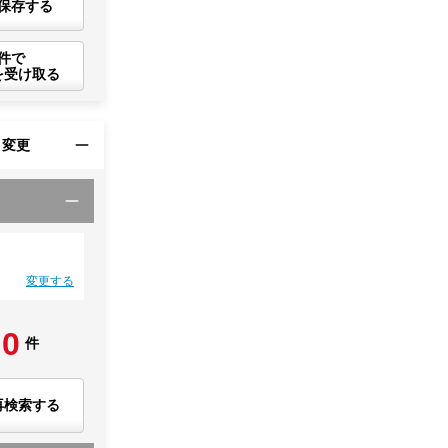
保存する
件で
を受け取る
・変更
変更する
0
件
再検索する