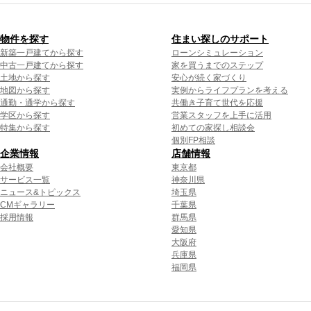
物件を探す
住まい探しのサポート
新築一戸建てから探す
ローンシミュレーション
中古一戸建てから探す
家を買うまでのステップ
土地から探す
安心が続く家づくり
地図から探す
実例からライフプランを考える
通勤・通学から探す
共働き子育て世代を応援
学区から探す
営業スタッフを上手に活用
特集から探す
初めての家探し相談会
個別FP相談
企業情報
店舗情報
会社概要
東京都
サービス一覧
神奈川県
ニュース&トピックス
埼玉県
CMギャラリー
千葉県
採用情報
群馬県
愛知県
大阪府
兵庫県
福岡県