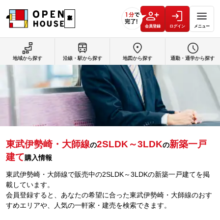
会員登録
ログイン
メニュー
地域から探す
沿線・駅から探す
地図から探す
通勤・通学から探す
東武伊勢崎・大師線
2SLDK～3LDK
新築一戸
の
の
建て
購入情報
東武伊勢崎・大師線で販売中の2SLDK～3LDKの新築一戸建てを掲
載しています。
会員登録すると、あなたの希望に合った東武伊勢崎・大師線のおす
すめエリアや、人気の一軒家・建売を検索できます。