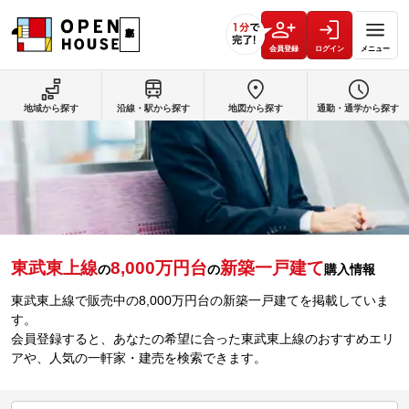
会員登録
ログイン
メニュー
地域から探す
沿線・駅から探す
地図から探す
通勤・通学から探す
東武東上線
8,000万円台
新築一戸建て
の
の
購入情報
東武東上線で販売中の8,000万円台の新築一戸建てを掲載していま
す。
会員登録すると、あなたの希望に合った東武東上線のおすすめエリ
アや、人気の一軒家・建売を検索できます。