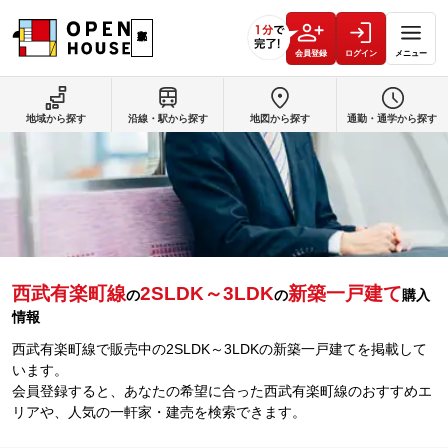
会員登録
ログイン
メニュー
地域から探す
沿線・駅から探す
地図から探す
通勤・通学から探す
西武有楽町線
2SLDK～3LDK
新築一戸建て
の
の
購入
情報
西武有楽町線で販売中の2SLDK～3LDKの新築一戸建てを掲載して
います。
会員登録すると、あなたの希望に合った西武有楽町線のおすすめエ
リアや、人気の一軒家・建売を検索できます。