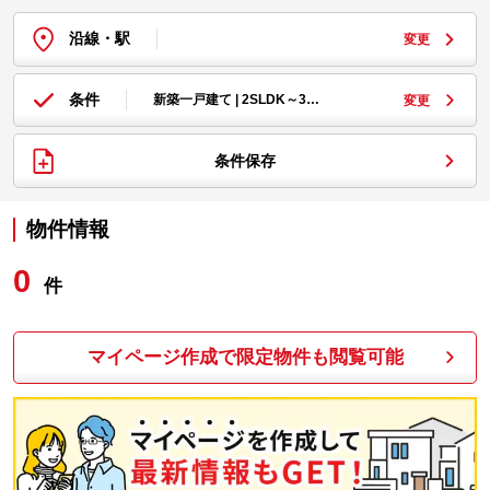
沿線・駅
変更
条件
新築一戸建て | 2SLDK～3…
変更
条件保存
物件情報
0
件
マイページ作成で限定物件も閲覧可能