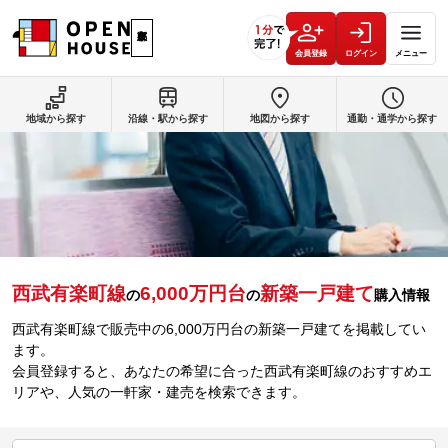
会員登録
ログイン
メニュー
地域から探す
沿線・駅から探す
地図から探す
通勤・通学から探す
西武有楽町線
6,000万円台
新築一戸建て
の
の
購入情報
西武有楽町線で販売中の6,000万円台の新築一戸建てを掲載してい
ます。
会員登録すると、あなたの希望に合った西武有楽町線のおすすめエ
リアや、人気の一軒家・建売を検索できます。