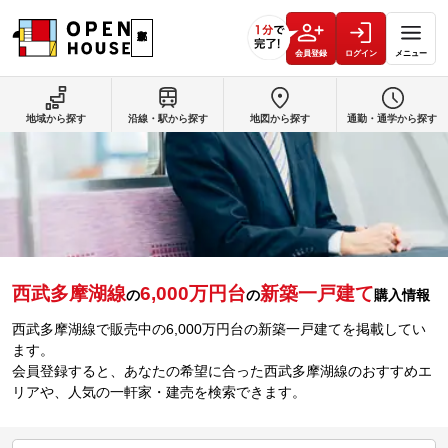
会員登録
ログイン
メニュー
地域から探す
沿線・駅から探す
地図から探す
通勤・通学から探す
西武多摩湖線
6,000万円台
新築一戸建て
の
の
購入情報
西武多摩湖線で販売中の6,000万円台の新築一戸建てを掲載してい
ます。
会員登録すると、あなたの希望に合った西武多摩湖線のおすすめエ
リアや、人気の一軒家・建売を検索できます。