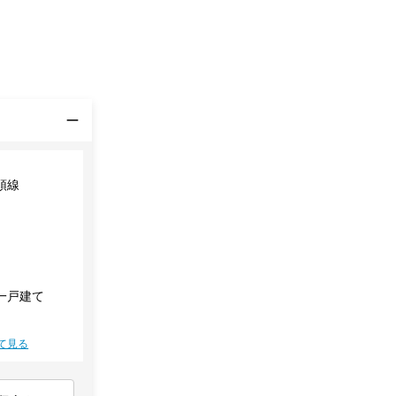
頭線
一戸建て
て見る