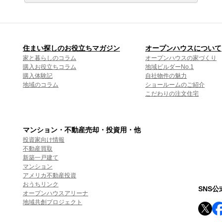
住まい探しのお役立ちマガジン
オープンハウスについて
家と暮らしのコラム
オープンハウスの家づくり
購入お役立ちコラム
地域ビルダーNo.1
購入体験記
自社物件の魅力
地域のコラム
ショールームのご紹介
こだわりの注文住宅
マンション・不動産売却・投資用・他
投資家向け情報
不動産買取
新築一戸建て
マンション
アメリカ不動産投資
おうちリンク
SNS
オープンハウスアリーナ
地域共創プロジェクト