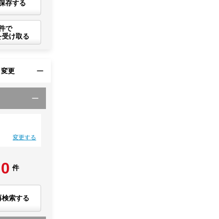
保存する
件で
を受け取る
・変更
変更する
0
件
再検索する