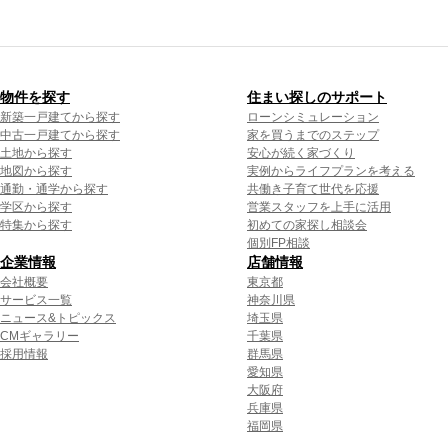
物件を探す
住まい探しのサポート
新築一戸建てから探す
ローンシミュレーション
中古一戸建てから探す
家を買うまでのステップ
土地から探す
安心が続く家づくり
地図から探す
実例からライフプランを考える
通勤・通学から探す
共働き子育て世代を応援
学区から探す
営業スタッフを上手に活用
特集から探す
初めての家探し相談会
個別FP相談
企業情報
店舗情報
会社概要
東京都
サービス一覧
神奈川県
ニュース&トピックス
埼玉県
CMギャラリー
千葉県
採用情報
群馬県
愛知県
大阪府
兵庫県
福岡県