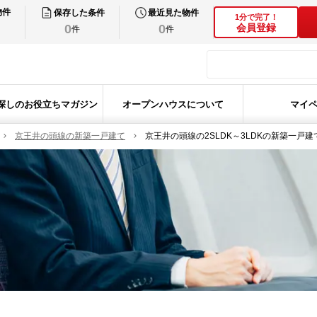
物件
保存した条件
最近見た物件
1分で完了！
0
0
会員登録
件
件
探しのお役立ちマガジン
オープンハウスについて
マイ
京王井の頭線の新築一戸建て
京王井の頭線の2SLDK～3LDKの新築一戸