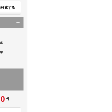
再検索する
DK
DK
0
件