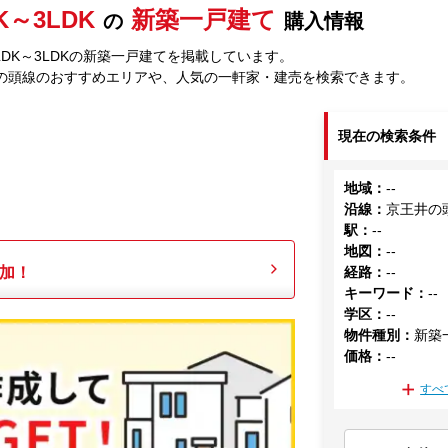
K～3LDK
新築一戸建て
の
購入情報
DK～3LDKの新築一戸建てを掲載しています。
の頭線のおすすめエリアや、人気の一軒家・建売を検索できます。
現在の検索条件
地域
：
--
沿線
：
京王井の
駅
：
--
地図
：
--
加！
経路
：
--
キーワード
：
--
学区
：
--
物件種別
：
新築
価格
：
--
すべ