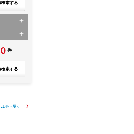
再検索する
0
件
再検索する
3LDKへ戻る