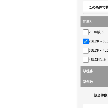
この条件で
間取り
2LDK以下
2SLDK～3L
3SLDK～4L
4SLDK以上
駅徒歩
築年数
該当件数