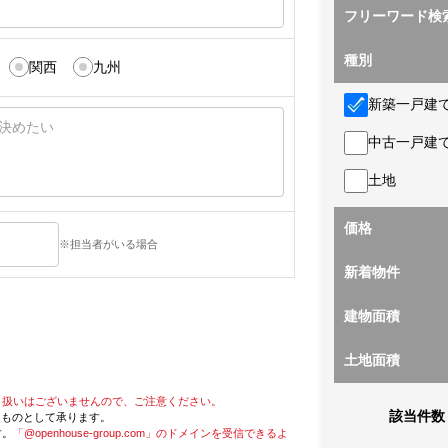
フリーワード検
種別
関西
九州
新築一戸建
中古一戸建
土地
価格
※担当者がいる場合
新着物件
建物面積
土地面積
り扱いはございませんので、ご注意ください。
該当件数
たものとして承ります。
す。
「@openhouse-group.com」のドメインを受信できるよ