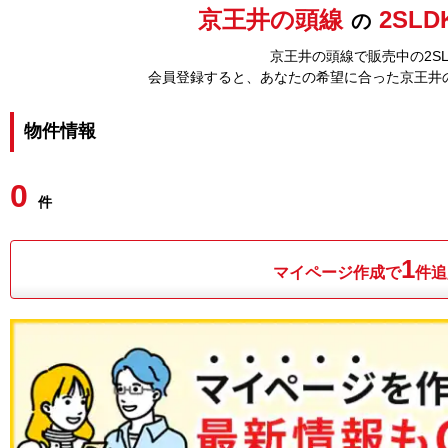
京王井の頭線
2SLD
の
京王井の頭線で販売中の2SL
会員登録すると、あなたの希望に合った京王井
物件情報
0
件
1
マイページ作成で
件追