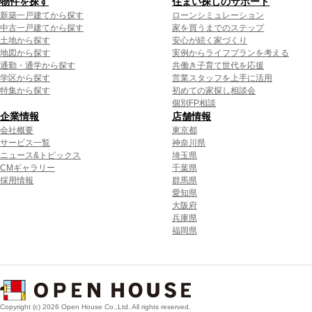
物件を探す
住まい探しのサポート
新築一戸建てから探す
ローンシミュレーション
中古一戸建てから探す
家を買うまでのステップ
土地から探す
安心が続く家づくり
地図から探す
実例からライフプランを考える
通勤・通学から探す
共働き子育て世代を応援
学区から探す
営業スタッフを上手に活用
特集から探す
初めての家探し相談会
個別FP相談
企業情報
店舗情報
会社概要
東京都
サービス一覧
神奈川県
ニュース&トピックス
埼玉県
CMギャラリー
千葉県
採用情報
群馬県
愛知県
大阪府
兵庫県
福岡県
Copyright (c) 2026 Open House Co.,Ltd. All rights reserved.