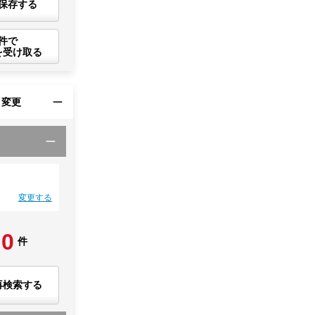
保存する
件で
を受け取る
・変更
変更する
0
件
再検索する