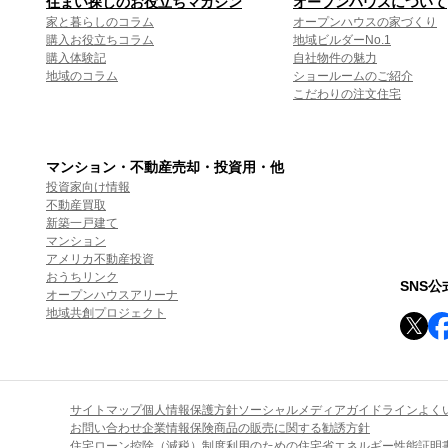
住まい探しのお役立ちマガジン
オープンハウスについて
家と暮らしのコラム
オープンハウスの家づくり
購入お役立ちコラム
地域ビルダーNo.1
購入体験記
自社物件の魅力
地域のコラム
ショールームのご紹介
こだわりの注文住宅
マンション・不動産売却・投資用・他
投資家向け情報
不動産買取
新築一戸建て
マンション
アメリカ不動産投資
おうちリンク
SNS
オープンハウスアリーナ
地域共創プロジェクト
サイトマップ
個人情報保護方針
ソーシャルメディアガイドライン
よく
お問い合わせ
企業情報
保険商品の販売に関する勧誘方針
住宅ローン控除（減税）制度利用のための住宅省エネルギー性能証明