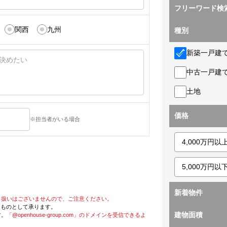
フリーワード検
関西
九州
種別
新築一戸建
中古一戸建
土地
価格
※担当者がいる場合
新着物件
り扱いはございませんので、ご注意ください。
たものとして承ります。
建物面積
す。
「@openhouse-group.com」のドメインを受信できるよ