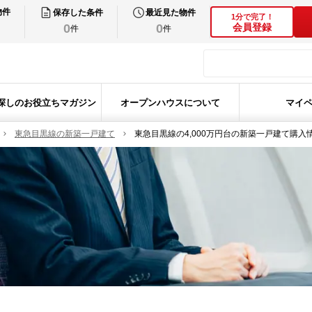
物件
保存した条件
最近見た物件
1分で完了！
0
0
会員登録
件
件
探しのお役立ちマガジン
オープンハウスについて
マイ
東急目黒線の新築一戸建て
東急目黒線の4,000万円台の新築一戸建て購入