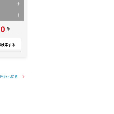
0
件
再検索する
万円台へ戻る