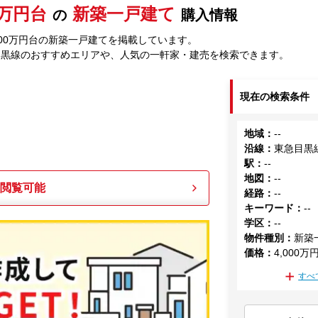
00万円台
新築一戸建て
の
購入情報
000万円台の新築一戸建てを掲載しています。
目黒線のおすすめエリアや、人気の一軒家・建売を検索できます。
現在の検索条件
地域
：
--
沿線
：
東急目黒
駅
：
--
地図
：
--
も閲覧可能
経路
：
--
キーワード
：
--
学区
：
--
物件種別
：
新築
価格
：
4,000万
すべ