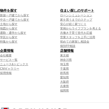
物件を探す
住まい探しのサポート
新築一戸建てから探す
ローンシミュレーション
中古一戸建てから探す
家を買うまでのステップ
土地から探す
安心が続く家づくり
地図から探す
実例からライフプランを考える
通勤・通学から探す
共働き子育て世代を応援
学区から探す
営業スタッフを上手に活用
特集から探す
初めての家探し相談会
個別FP相談
企業情報
店舗情報
会社概要
東京都
サービス一覧
神奈川県
ニュース&トピックス
埼玉県
CMギャラリー
千葉県
採用情報
群馬県
愛知県
大阪府
兵庫県
福岡県