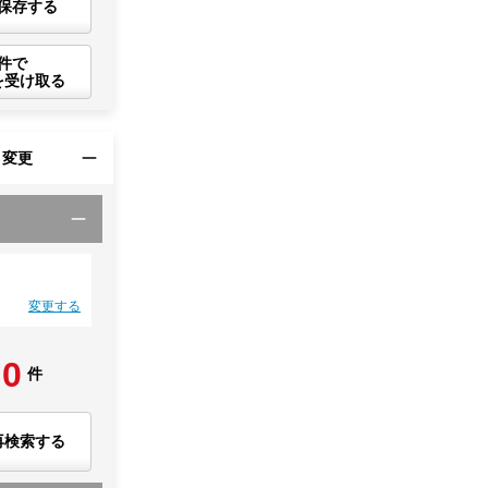
保存する
件で
を受け取る
・変更
変更する
0
件
再検索する