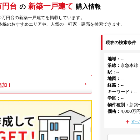
0万円台
新築一戸建て
の
購入情報
00万円台の新築一戸建てを掲載しています。
本線のおすすめエリアや、人気の一軒家・建売を検索できます。
現在の検索条件
地域
：
--
沿線
：
京急本線
駅
：
--
地図
：
--
追加！
経路
：
--
キーワード
：
--
学区
：
--
物件種別
：
新築
価格
：
4,000万
すべ