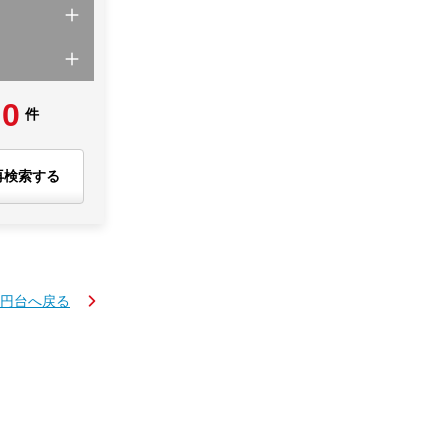
0
件
再検索する
万円台へ戻る