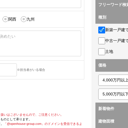
フリーワード検
種別
関西
九州
新築一戸建
中古一戸建
土地
価格
※担当者がいる場合
新着物件
り扱いはございませんので、ご注意ください。
たものとして承ります。
建物面積
す。
「@openhouse-group.com」のドメインを受信できるよ