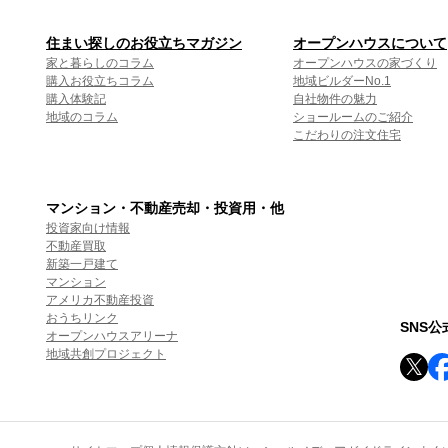
住まい探しのお役立ちマガジン
オープンハウスについて
家と暮らしのコラム
オープンハウスの家づくり
購入お役立ちコラム
地域ビルダーNo.1
購入体験記
自社物件の魅力
地域のコラム
ショールームのご紹介
こだわりの注文住宅
マンション・不動産売却・投資用・他
投資家向け情報
不動産買取
新築一戸建て
マンション
アメリカ不動産投資
おうちリンク
SNS
オープンハウスアリーナ
地域共創プロジェクト