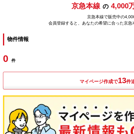
京急本線
4,00
の
京急本線で販売中の4,0
会員登録すると、あなたの希望に合った京急
物件情報
0
件
13
マイページ作成で
件