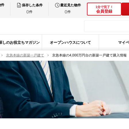
物件
保存した条件
最近見た物件
1分で完了！
0
0
会員登録
件
件
探しのお役立ちマガジン
オープンハウスについて
マイ
京急本線の新築一戸建て
京急本線の4,000万円台の新築一戸建て購入情報