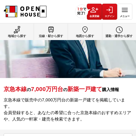
会員登録
ログイン
メニュー
地域から探す
沿線・駅から探す
地図から探す
通勤・通学から探す
京急本線
7,000万円台
新築一戸建て
の
の
購入情報
京急本線で販売中の7,000万円台の新築一戸建てを掲載していま
す。
会員登録すると、あなたの希望に合った京急本線のおすすめエリア
や、人気の一軒家・建売を検索できます。