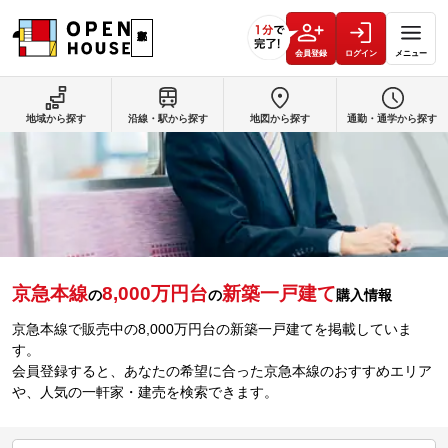
会員登録
ログイン
メニュー
地域から探す
沿線・駅から探す
地図から探す
通勤・通学から探す
京急本線
8,000万円台
新築一戸建て
の
の
購入情報
京急本線で販売中の8,000万円台の新築一戸建てを掲載していま
す。
会員登録すると、あなたの希望に合った京急本線のおすすめエリア
や、人気の一軒家・建売を検索できます。