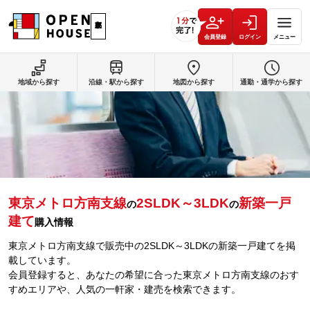
会員登録
ログイン
メニュー
地域から探す
沿線・駅から探す
地図から探す
通勤・通学から探す
東京メトロ方南支線
2SLDK～3LDK
新築一戸
の
の
建て
購入情報
東京メトロ方南支線で販売中の2SLDK～3LDKの新築一戸建てを掲
載しています。
会員登録すると、あなたの希望に合った東京メトロ方南支線のおす
すめエリアや、人気の一軒家・建売を検索できます。