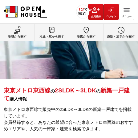
会員登録
ログイン
メニュー
地域から探す
沿線・駅から探す
地図から探す
通勤・通学から探す
東京メトロ東西線
2SLDK～3LDK
新築一戸建
の
の
て
購入情報
東京メトロ東西線で販売中の2SLDK～3LDKの新築一戸建てを掲載
しています。
会員登録すると、あなたの希望に合った東京メトロ東西線のおすす
めエリアや、人気の一軒家・建売を検索できます。