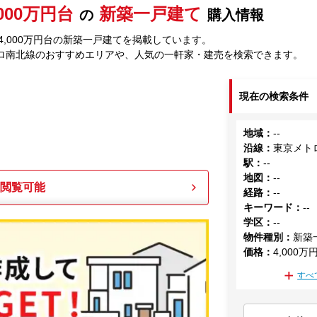
,000万円台
新築一戸建て
の
購入情報
,000万円台の新築一戸建てを掲載しています。
ロ南北線のおすすめエリアや、人気の一軒家・建売を検索できます。
現在の検索条件
地域
：
--
沿線
：
東京メト
駅
：
--
地図
：
--
も閲覧可能
経路
：
--
キーワード
：
--
学区
：
--
物件種別
：
新築
価格
：
4,000万
すべ