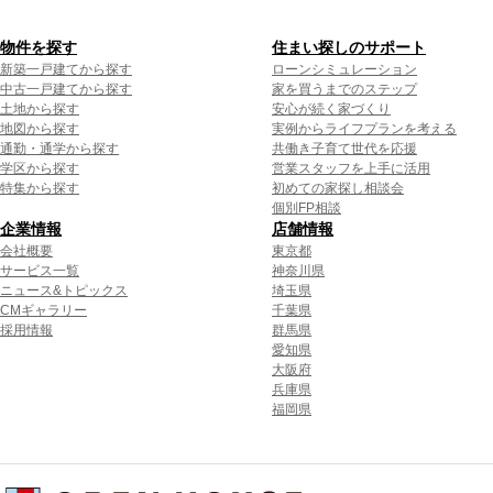
物件を探す
住まい探しのサポート
新築一戸建てから探す
ローンシミュレーション
中古一戸建てから探す
家を買うまでのステップ
土地から探す
安心が続く家づくり
地図から探す
実例からライフプランを考える
通勤・通学から探す
共働き子育て世代を応援
学区から探す
営業スタッフを上手に活用
特集から探す
初めての家探し相談会
個別FP相談
企業情報
店舗情報
会社概要
東京都
サービス一覧
神奈川県
ニュース&トピックス
埼玉県
CMギャラリー
千葉県
採用情報
群馬県
愛知県
大阪府
兵庫県
福岡県