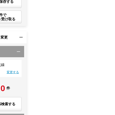
保存する
件で
を受け取る
・変更
北線
変更する
0
件
再検索する