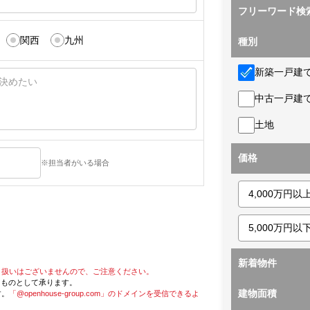
フリーワード検
関西
九州
種別
新築一戸建
中古一戸建
土地
価格
※担当者がいる場合
新着物件
り扱いはございませんので、ご注意ください。
たものとして承ります。
建物面積
す。
「@openhouse-group.com」のドメインを受信できるよ