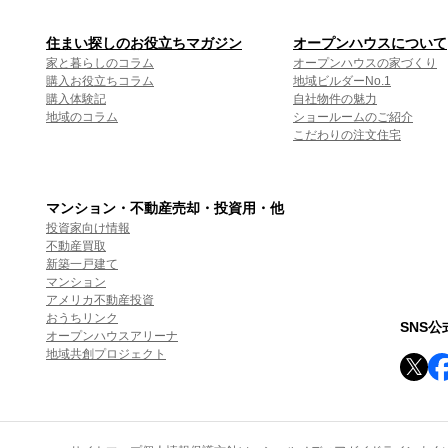
住まい探しのお役立ちマガジン
オープンハウスについて
家と暮らしのコラム
オープンハウスの家づくり
購入お役立ちコラム
地域ビルダーNo.1
購入体験記
自社物件の魅力
地域のコラム
ショールームのご紹介
こだわりの注文住宅
マンション・不動産売却・投資用・他
投資家向け情報
不動産買取
新築一戸建て
マンション
アメリカ不動産投資
おうちリンク
SNS
オープンハウスアリーナ
地域共創プロジェクト