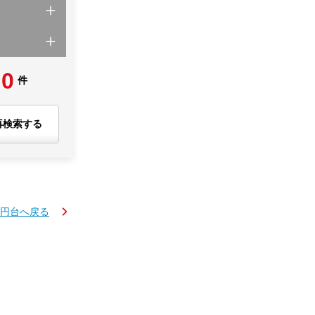
0
件
再検索する
万円台へ戻る