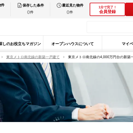
物件
保存した条件
最近見た物件
1分で完了！
0
0
会員登録
件
件
探しのお役立ちマガジン
オープンハウスについて
マイ
東京メトロ南北線の新築一戸建て
東京メトロ南北線の4,000万円台の新