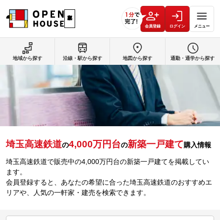
会員登録
ログイン
メニュー
地域から探す
沿線・駅から探す
地図から探す
通勤・通学から探す
埼玉高速鉄道
4,000万円台
新築一戸建て
の
の
購入情報
埼玉高速鉄道で販売中の4,000万円台の新築一戸建てを掲載してい
ます。
会員登録すると、あなたの希望に合った埼玉高速鉄道のおすすめエ
リアや、人気の一軒家・建売を検索できます。