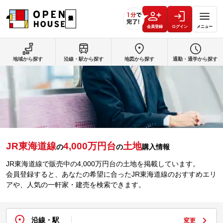
会員登録
ログイン
メニュー
地域から探す
沿線・駅から探す
地図から探す
通勤・通学から探す
JR東海道線
4,000万円台
土地
の
の
購入情報
JR東海道線で販売中の4,000万円台の土地を掲載しています。
会員登録すると、あなたの希望に合ったJR東海道線のおすすめエリ
アや、人気の一軒家・建売を検索できます。
沿線・駅
変更