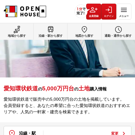
会員登録
ログイン
メニュー
地域から探す
沿線・駅から探す
地図から探す
通勤・通学から探す
愛知環状鉄道
5,000万円台
土地
の
の
購入情報
愛知環状鉄道で販売中の5,000万円台の土地を掲載しています。
会員登録すると、あなたの希望に合った愛知環状鉄道のおすすめエ
リアや、人気の一軒家・建売を検索できます。
沿線・駅
変更