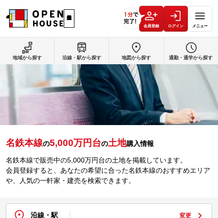
会員登録
ログイン
メニュー
地域から探す
沿線・駅から探す
地図から探す
通勤・通学から探す
名鉄本線
5,000万円台
土地
の
の
購入情報
名鉄本線で販売中の5,000万円台の土地を掲載しています。
会員登録すると、あなたの希望に合った名鉄本線のおすすめエリア
や、人気の一軒家・建売を検索できます。
沿線・駅
変更