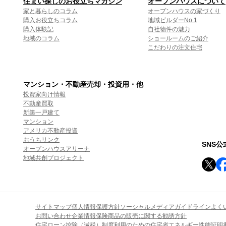
住まい探しのお役立ちマガジン
オープンハウスについて
家と暮らしのコラム
オープンハウスの家づくり
購入お役立ちコラム
地域ビルダーNo.1
購入体験記
自社物件の魅力
地域のコラム
ショールームのご紹介
こだわりの注文住宅
マンション・不動産売却・投資用・他
投資家向け情報
不動産買取
新築一戸建て
マンション
アメリカ不動産投資
おうちリンク
SNS
オープンハウスアリーナ
地域共創プロジェクト
サイトマップ
個人情報保護方針
ソーシャルメディアガイドライン
よく
お問い合わせ
企業情報
保険商品の販売に関する勧誘方針
住宅ローン控除（減税）制度利用のための住宅省エネルギー性能証明