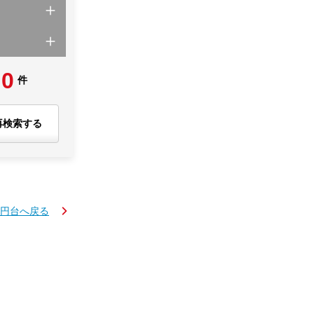
0
件
再検索する
万円台へ戻る