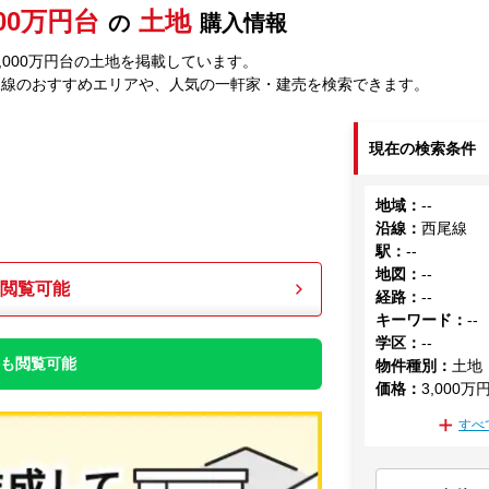
000万円台
土地
の
購入情報
,000万円台の土地を掲載しています。
尾線のおすすめエリアや、人気の一軒家・建売を検索できます。
現在の検索条件
地域
：
--
沿線
：
西尾線
駅
：
--
地図
：
--
も閲覧可能
経路
：
--
キーワード
：
--
学区
：
--
件も閲覧可能
物件種別
：
土地
価格
：
3,000万
すべ