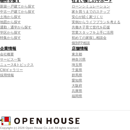
物件を探す
住まい探しのサポート
新築一戸建てから探す
ローンシミュレーション
中古一戸建てから探す
家を買うまでのステップ
土地から探す
安心が続く家づくり
地図から探す
実例からライフプランを考える
通勤・通学から探す
共働き子育て世代を応援
学区から探す
営業スタッフを上手に活用
特集から探す
初めての家探し相談会
個別FP相談
企業情報
店舗情報
会社概要
東京都
サービス一覧
神奈川県
ニュース&トピックス
埼玉県
CMギャラリー
千葉県
採用情報
群馬県
愛知県
大阪府
兵庫県
福岡県
Copyright (c) 2026 Open House Co.,Ltd. All rights reserved.