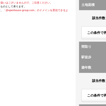
り扱いはございませんので、ご注意ください。
土地面積
たものとして承ります。
す。
「@openhouse-group.com」のドメインを受信できるよ
該当件数
この条件で
間取り
駅徒歩
築年数
該当件数
この条件で