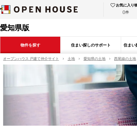
お気に入り
0
件
愛知県版
物件を探す
住まい探しのサポート
住まい
オープンハウス 戸建て仲介サイト
土地
愛知県の土地
西尾線の土地