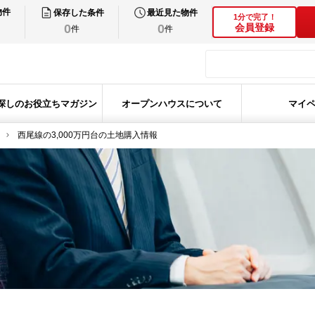
物件
保存した条件
最近見た物件
1分で完了！
0
0
会員登録
件
件
探しのお役立ちマガジン
オープンハウスについて
マイ
西尾線の3,000万円台の土地購入情報