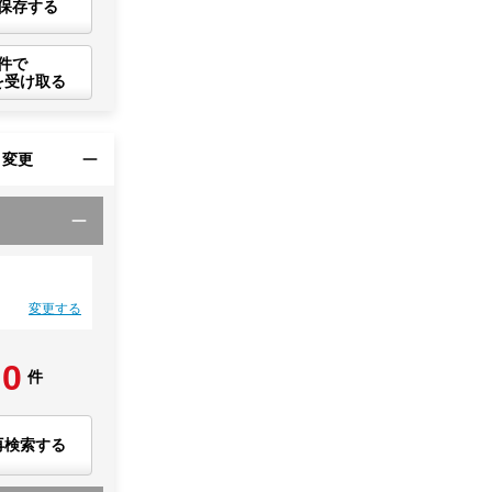
保存する
件で
を受け取る
・変更
変更する
0
件
再検索する