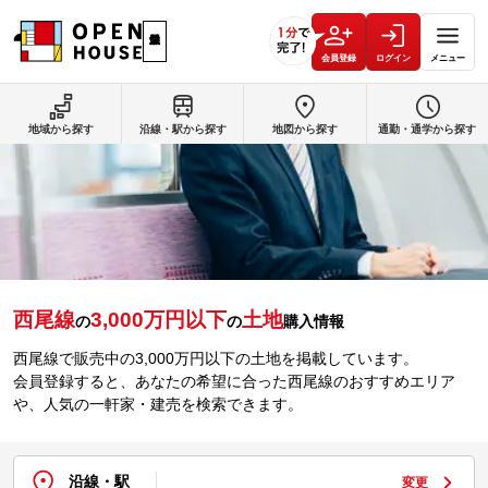
会員登録
ログイン
メニュー
地域から探す
沿線・駅から探す
地図から探す
通勤・通学から探す
西尾線
3,000万円以下
土地
の
の
購入情報
西尾線で販売中の3,000万円以下の土地を掲載しています。
会員登録すると、あなたの希望に合った西尾線のおすすめエリア
や、人気の一軒家・建売を検索できます。
沿線・駅
変更