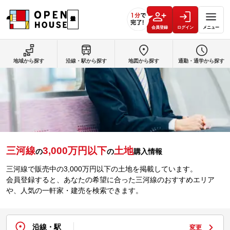
会員登録
ログイン
メニュー
地域から探す
沿線・駅から探す
地図から探す
通勤・通学から探す
三河線
3,000万円以下
土地
の
の
購入情報
三河線で販売中の3,000万円以下の土地を掲載しています。
会員登録すると、あなたの希望に合った三河線のおすすめエリア
や、人気の一軒家・建売を検索できます。
沿線・駅
変更