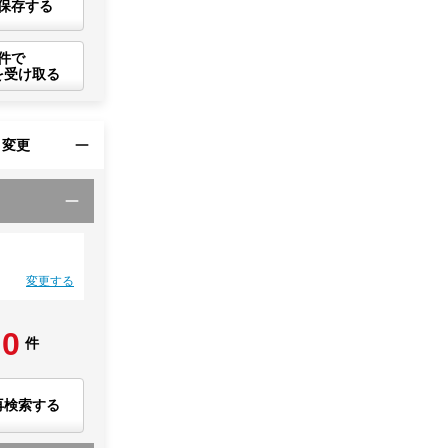
保存する
件で
を受け取る
・変更
変更する
0
件
再検索する