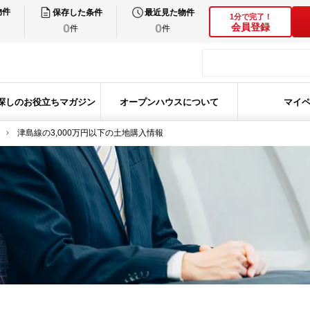
物件
保存した条件
最近見た物件
1分で完了！
0
0
会員登録
件
件
探しのお役立ちマガジン
オープンハウスについて
マイ
津島線の3,000万円以下の土地購入情報