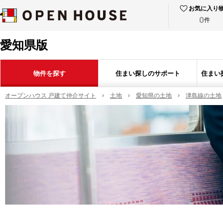
お気に入り
0
件
愛知県版
物件を探す
住まい探しのサポート
住まい
オープンハウス 戸建て仲介サイト
土地
愛知県の土地
津島線の土地