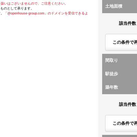
り扱いはございませんので、ご注意ください。
土地面積
たものとして承ります。
す。
「@openhouse-group.com」のドメインを受信できるよ
該当件数
この条件で
間取り
駅徒歩
築年数
該当件数
この条件で