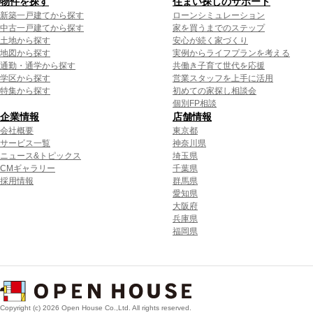
物件を探す
住まい探しのサポート
新築一戸建てから探す
ローンシミュレーション
中古一戸建てから探す
家を買うまでのステップ
土地から探す
安心が続く家づくり
地図から探す
実例からライフプランを考える
通勤・通学から探す
共働き子育て世代を応援
学区から探す
営業スタッフを上手に活用
特集から探す
初めての家探し相談会
個別FP相談
企業情報
店舗情報
会社概要
東京都
サービス一覧
神奈川県
ニュース&トピックス
埼玉県
CMギャラリー
千葉県
採用情報
群馬県
愛知県
大阪府
兵庫県
福岡県
Copyright (c) 2026 Open House Co.,Ltd. All rights reserved.