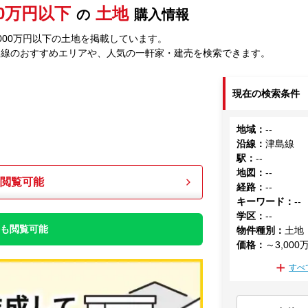
00万円以下
土地
の
購入情報
000万円以下の土地を掲載しています。
島線のおすすめエリアや、人気の一軒家・建売を検索できます。
現在の検索条件
地域
：
--
沿線
：
津島線
駅
：
--
地図
：
--
も閲覧可能
経路
：
--
キーワード
：
--
学区
：
--
件も閲覧可能
物件種別
：
土地
価格
：
～3,000
すべ