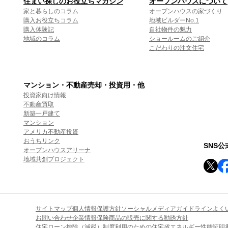
住まい探しのお役立ちマガジン
オープンハウスについて
家と暮らしのコラム
オープンハウスの家づくり
購入お役立ちコラム
地域ビルダーNo.1
購入体験記
自社物件の魅力
地域のコラム
ショールームのご紹介
こだわりの注文住宅
マンション・不動産売却・投資用・他
投資家向け情報
不動産買取
新築一戸建て
マンション
アメリカ不動産投資
おうちリンク
SNS
オープンハウスアリーナ
地域共創プロジェクト
サイトマップ
個人情報保護方針
ソーシャルメディアガイドライン
よく
お問い合わせ
企業情報
保険商品の販売に関する勧誘方針
住宅ローン控除（減税）制度利用のための住宅省エネルギー性能証明