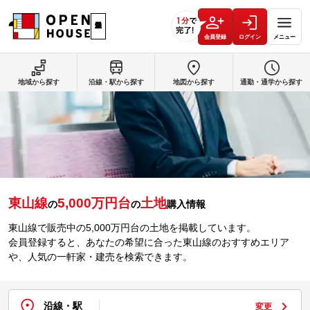
会員登録
ログイン
メニュー
地域から探す
沿線・駅から探す
地図から探す
通勤・通学から探す
東山線
5,000万円台
土地
の
の
購入情報
東山線で販売中の5,000万円台の土地を掲載しています。
会員登録すると、あなたの希望に合った東山線のおすすめエリア
や、人気の一軒家・建売を検索できます。
沿線・駅
変更