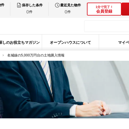
物件
保存した条件
最近見た物件
1分で完了！
0
0
会員登録
件
件
探しのお役立ちマガジン
オープンハウスについて
マイ
名城線の5,000万円台の土地購入情報