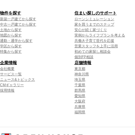
物件を探す
住まい探しのサポート
新築一戸建てから探す
ローンシミュレーション
中古一戸建てから探す
家を買うまでのステップ
土地から探す
安心が続く家づくり
地図から探す
実例からライフプランを考える
通勤・通学から探す
共働き子育て世代を応援
学区から探す
営業スタッフを上手に活用
特集から探す
初めての家探し相談会
個別FP相談
企業情報
店舗情報
会社概要
東京都
サービス一覧
神奈川県
ニュース&トピックス
埼玉県
CMギャラリー
千葉県
採用情報
群馬県
愛知県
大阪府
兵庫県
福岡県