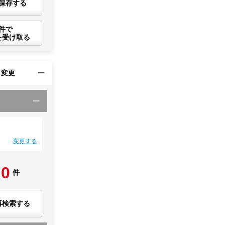
保存する
件で
を受け取る
・変更
変更する
0
件
再検索する