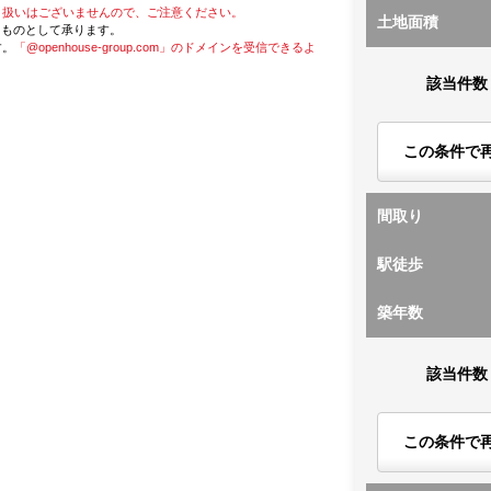
り扱いはございませんので、ご注意ください。
土地面積
たものとして承ります。
す。
「@openhouse-group.com」のドメインを受信できるよ
該当件数
この条件で
間取り
駅徒歩
築年数
該当件数
この条件で