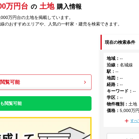
000万円台
土地
の
購入情報
,000万円台の土地を掲載しています。
城線のおすすめエリアや、人気の一軒家・建売を検索できます。
現在の検索条件
地域
：
--
沿線
：
名城線
駅
：
--
地図
：
--
も閲覧可能
経路
：
--
キーワード
：
--
学区
：
--
件も閲覧可能
物件種別
：
土地
価格
：
5,000万
すべ