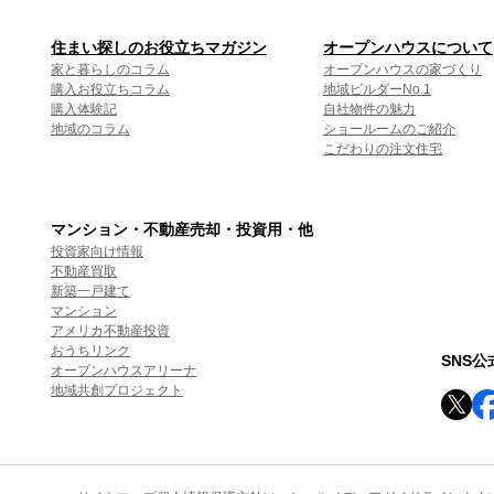
住まい探しのお役立ちマガジン
オープンハウスについて
家と暮らしのコラム
オープンハウスの家づくり
購入お役立ちコラム
地域ビルダーNo.1
購入体験記
自社物件の魅力
地域のコラム
ショールームのご紹介
こだわりの注文住宅
マンション・不動産売却・投資用・他
投資家向け情報
不動産買取
新築一戸建て
マンション
アメリカ不動産投資
おうちリンク
SNS
オープンハウスアリーナ
地域共創プロジェクト