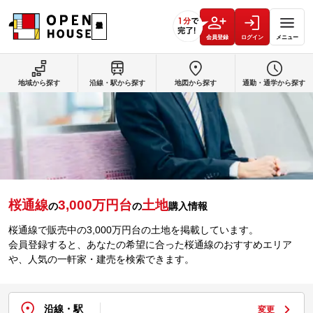
会員登録
ログイン
メニュー
地域から探す
沿線・駅から探す
地図から探す
通勤・通学から探す
桜通線
3,000万円台
土地
の
の
購入情報
桜通線で販売中の3,000万円台の土地を掲載しています。
会員登録すると、あなたの希望に合った桜通線のおすすめエリア
や、人気の一軒家・建売を検索できます。
沿線・駅
変更