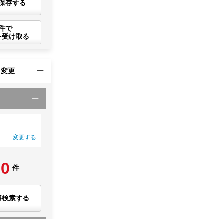
保存する
件で
を受け取る
・変更
変更する
0
件
再検索する