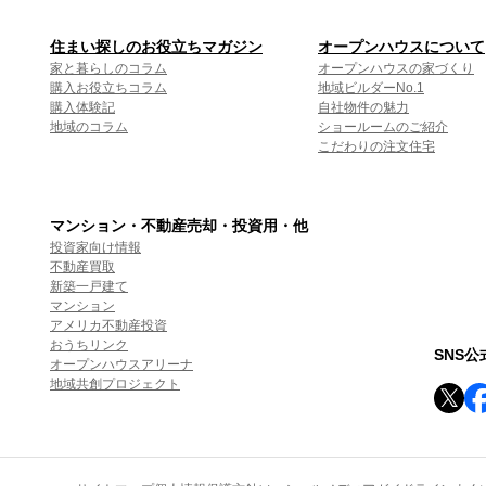
住まい探しのお役立ちマガジン
オープンハウスについて
家と暮らしのコラム
オープンハウスの家づくり
購入お役立ちコラム
地域ビルダーNo.1
購入体験記
自社物件の魅力
地域のコラム
ショールームのご紹介
こだわりの注文住宅
マンション・不動産売却・投資用・他
投資家向け情報
不動産買取
新築一戸建て
マンション
アメリカ不動産投資
おうちリンク
SNS
オープンハウスアリーナ
地域共創プロジェクト