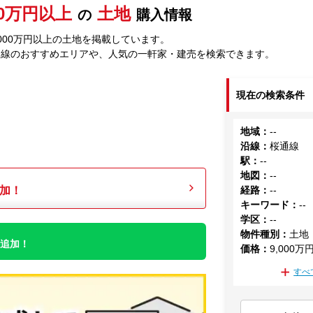
00万円以上
土地
の
購入情報
000万円以上の土地を掲載しています。
通線のおすすめエリアや、人気の一軒家・建売を検索できます。
現在の検索条件
地域
：
--
沿線
：
桜通線
駅
：
--
地図
：
--
加！
経路
：
--
キーワード
：
--
学区
：
--
物件種別
：
土地
件追加！
価格
：
9,000万
すべ