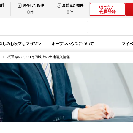
物件
保存した条件
最近見た物件
1分で完了！
0
0
会員登録
件
件
探しのお役立ちマガジン
オープンハウスについて
マイ
桜通線の9,000万円以上の土地購入情報