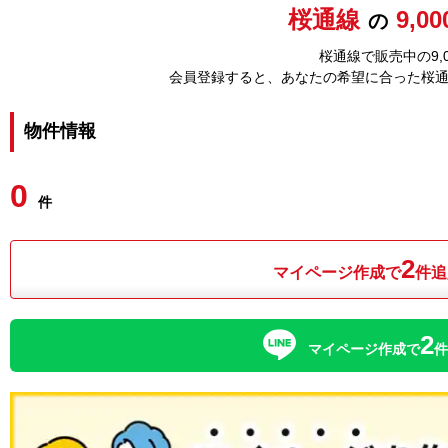
桜通線
9,0
の
桜通線で販売中の9,
会員登録すると、あなたの希望に合った桜
物件情報
0
件
2
マイページ作成で
件追
2
マイページ作成で