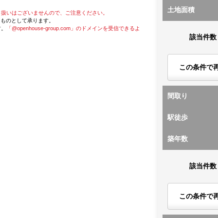
土地面積
り扱いはございませんので、ご注意ください。
たものとして承ります。
す。
「@openhouse-group.com」のドメインを受信できるよ
該当件数
この条件で
間取り
駅徒歩
築年数
該当件数
この条件で