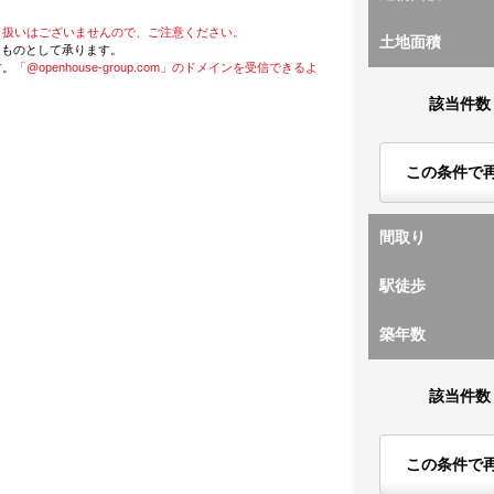
り扱いはございませんので、ご注意ください。
土地面積
たものとして承ります。
す。
「@openhouse-group.com」のドメインを受信できるよ
該当件数
この条件で
間取り
駅徒歩
築年数
該当件数
この条件で