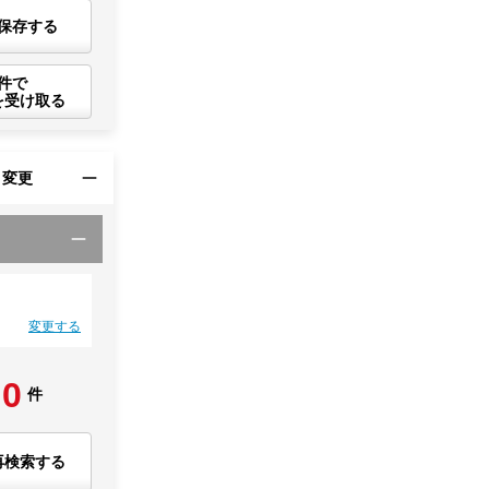
保存する
件で
を受け取る
・変更
変更する
0
件
再検索する