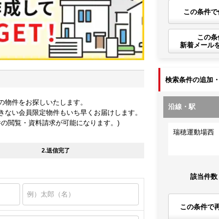
この条件で
この条
新着メール
検索条件の追加
の物件をお探しいたします。
沿線・駅
きない会員限定物件もいち早くお届けします。
件の閲覧・資料請求が可能になります。)
瑞穂運動場西
2.送信完了
該当件数
この条件で