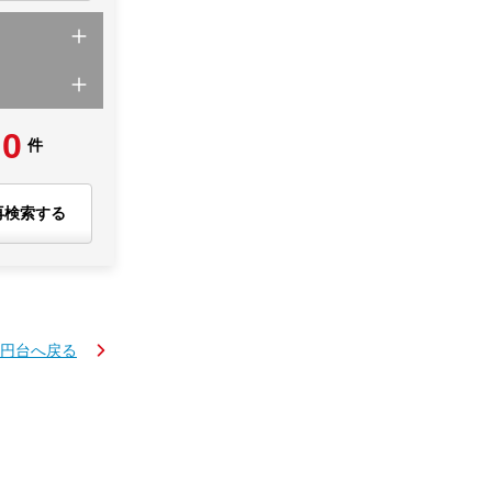
0
件
再検索する
万円台へ戻る