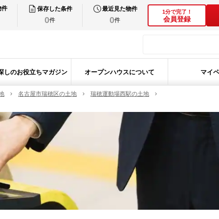
物件
保存した条件
最近見た物件
1分で完了！
0
0
会員登録
件
件
探しのお役立ちマガジン
オープンハウスについて
マイ
地
名古屋市瑞穂区の土地
瑞穂運動場西駅の土地