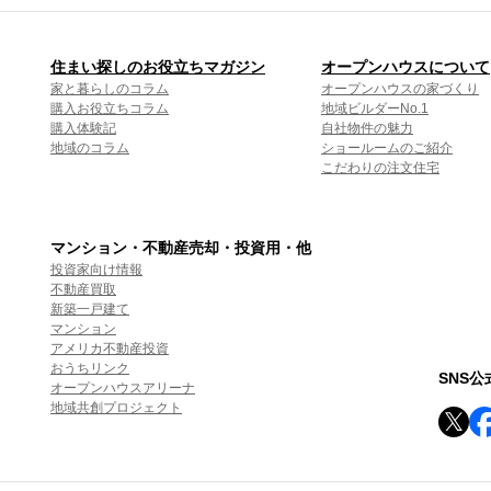
住まい探しのお役立ちマガジン
オープンハウスについて
家と暮らしのコラム
オープンハウスの家づくり
購入お役立ちコラム
地域ビルダーNo.1
購入体験記
自社物件の魅力
地域のコラム
ショールームのご紹介
こだわりの注文住宅
マンション・不動産売却・投資用・他
投資家向け情報
不動産買取
新築一戸建て
マンション
アメリカ不動産投資
おうちリンク
SNS
オープンハウスアリーナ
地域共創プロジェクト