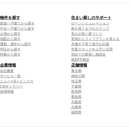
物件を探す
住まい探しのサポート
新築一戸建てから探す
ローンシミュレーション
中古一戸建てから探す
家を買うまでのステップ
土地から探す
安心が続く家づくり
地図から探す
実例からライフプランを考える
通勤・通学から探す
共働き子育て世代を応援
学区から探す
営業スタッフを上手に活用
特集から探す
初めての家探し相談会
個別FP相談
企業情報
店舗情報
会社概要
東京都
サービス一覧
神奈川県
ニュース&トピックス
埼玉県
CMギャラリー
千葉県
採用情報
群馬県
愛知県
大阪府
兵庫県
福岡県