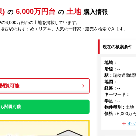
)
6,000万円台
土地
の
の
購入情報
の6,000万円台の土地を掲載しています。
動場西駅のおすすめエリアや、人気の一軒家・建売を検索できます。
現在の検索条件
地域
：
--
沿線
：
--
駅
：
瑞穂運動場
地図
：
--
も閲覧可能
経路
：
--
キーワード
：
--
学区
：
--
件も閲覧可能
物件種別
：
土地
価格
：
6,000万
すべ