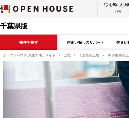
お気に入り
0
件
千葉県版
物件を探す
住まい探しのサポート
住まい
オープンハウス 戸建て仲介サイト
土地
千葉県の土地
JR常磐線の