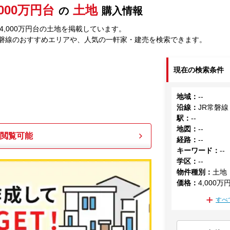
,000万円台
土地
の
購入情報
4,000万円台の土地を掲載しています。
常磐線のおすすめエリアや、人気の一軒家・建売を検索できます。
現在の検索条件
地域
：
--
沿線
：
JR常磐線
駅
：
--
地図
：
--
も閲覧可能
経路
：
--
キーワード
：
--
学区
：
--
物件種別
：
土地
価格
：
4,000万
すべ