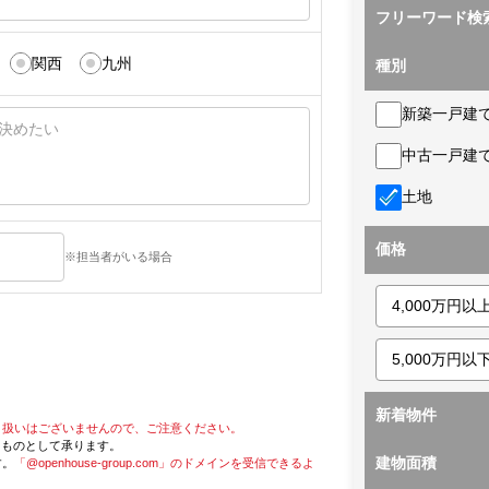
フリーワード検
関西
九州
種別
新築一戸建
中古一戸建
土地
価格
※担当者がいる場合
新着物件
り扱いはございませんので、ご注意ください。
たものとして承ります。
建物面積
す。
「@openhouse-group.com」のドメインを受信できるよ