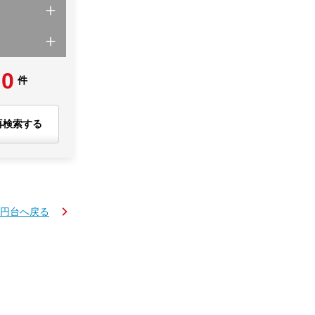
0
件
再検索する
万円台へ戻る