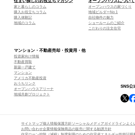
住まい探しのお役立ちマガジン
オープンハウスについて
家と暮らしのコラム
オープンハウスの家づくり
購入お役立ちコラム
地域ビルダーNo.1
購入体験記
自社物件の魅力
地域のコラム
ショールームのご紹介
こだわりの注文住宅
マンション・不動産売却・投資用・他
投資家向け情報
不動産買取
新築一戸建て
マンション
アメリカ不動産投資
おうちリンク
SNS
オープンハウスアリーナ
地域共創プロジェクト
サイトマップ
個人情報保護方針
ソーシャルメディアガイドライン
よく
お問い合わせ
企業情報
保険商品の販売に関する勧誘方針
住宅ローン控除（減税）制度利用のための住宅省エネルギー性能証明