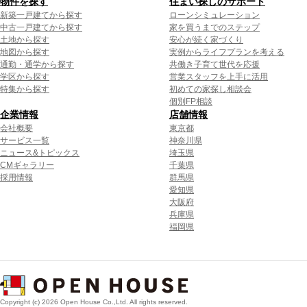
物件を探す
住まい探しのサポート
新築一戸建てから探す
ローンシミュレーション
中古一戸建てから探す
家を買うまでのステップ
土地から探す
安心が続く家づくり
地図から探す
実例からライフプランを考える
通勤・通学から探す
共働き子育て世代を応援
学区から探す
営業スタッフを上手に活用
特集から探す
初めての家探し相談会
個別FP相談
企業情報
店舗情報
会社概要
東京都
サービス一覧
神奈川県
ニュース&トピックス
埼玉県
CMギャラリー
千葉県
採用情報
群馬県
愛知県
大阪府
兵庫県
福岡県
Copyright (c) 2026 Open House Co.,Ltd. All rights reserved.