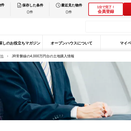
物件
保存した条件
最近見た物件
1分で完了！
0
0
会員登録
件
件
探しのお役立ちマガジン
オープンハウスについて
マイ
土地
JR常磐線の4,000万円台の土地購入情報