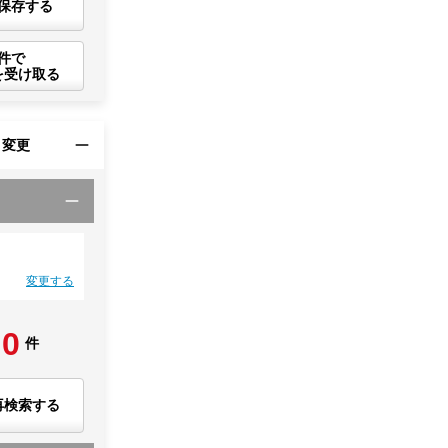
保存する
件で
を受け取る
・変更
変更する
0
件
再検索する