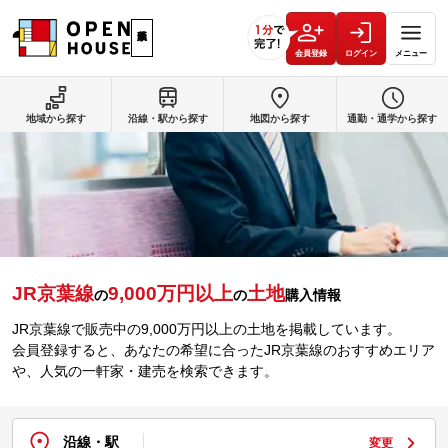
会員登録
ログイン
メニュー
地域から探す
沿線・駅から探す
地図から探す
通勤・通学から探す
JR京葉線
9,000万円以上
土地
の
の
購入情報
JR京葉線で販売中の9,000万円以上の土地を掲載しています。
会員登録すると、あなたの希望に合ったJR京葉線のおすすめエリア
や、人気の一軒家・建売を検索できます。
沿線・駅
変更