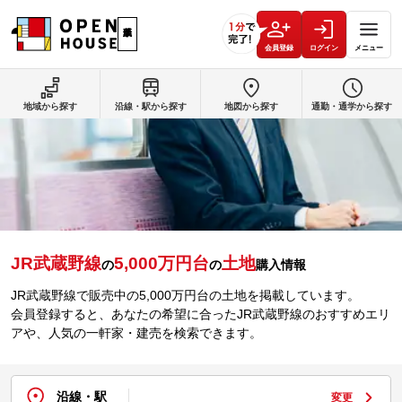
会員登録
ログイン
メニュー
地域から探す
沿線・駅から探す
地図から探す
通勤・通学から探す
JR武蔵野線
5,000万円台
土地
の
の
購入情報
JR武蔵野線で販売中の5,000万円台の土地を掲載しています。
会員登録すると、あなたの希望に合ったJR武蔵野線のおすすめエリ
アや、人気の一軒家・建売を検索できます。
沿線・駅
変更