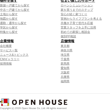
物件を探す
住まい探しのサポート
新築一戸建てから探す
ローンシミュレーション
中古一戸建てから探す
家を買うまでのステップ
土地から探す
安心が続く家づくり
地図から探す
実例からライフプランを考える
通勤・通学から探す
共働き子育て世代を応援
学区から探す
営業スタッフを上手に活用
特集から探す
初めての家探し相談会
個別FP相談
企業情報
店舗情報
会社概要
東京都
サービス一覧
神奈川県
ニュース&トピックス
埼玉県
CMギャラリー
千葉県
採用情報
群馬県
愛知県
大阪府
兵庫県
福岡県
Copyright (c) 2026 Open House Co.,Ltd. All rights reserved.