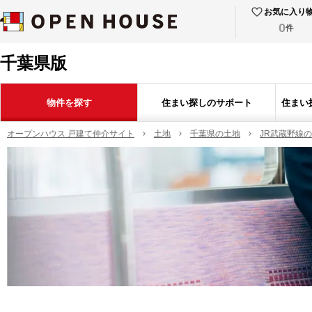
お気に入り
0
件
千葉県版
物件を探す
住まい探しのサポート
住まい
オープンハウス 戸建て仲介サイト
土地
千葉県の土地
JR武蔵野線