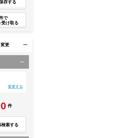
保存する
件で
を受け取る
・変更
変更する
0
件
再検索する