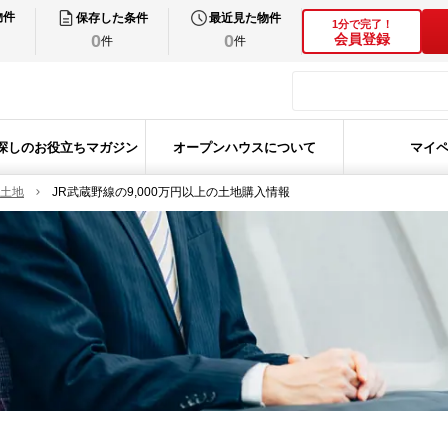
物件
保存した条件
最近見た物件
1分で完了！
0
0
会員登録
件
件
探しのお役立ちマガジン
オープンハウスについて
マイ
の土地
JR武蔵野線の9,000万円以上の土地購入情報