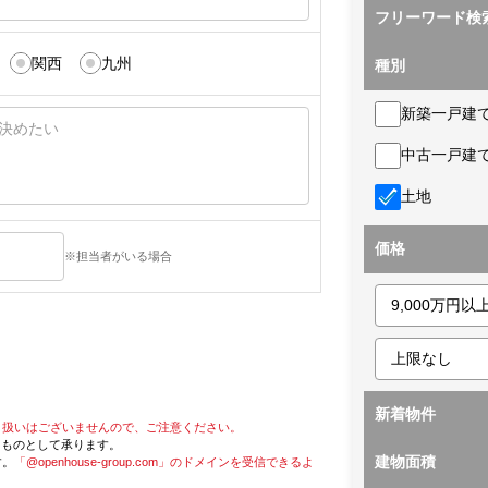
フリーワード検
関西
九州
種別
新築一戸建
中古一戸建
土地
価格
※担当者がいる場合
新着物件
り扱いはございませんので、ご注意ください。
たものとして承ります。
建物面積
す。
「@openhouse-group.com」のドメインを受信できるよ