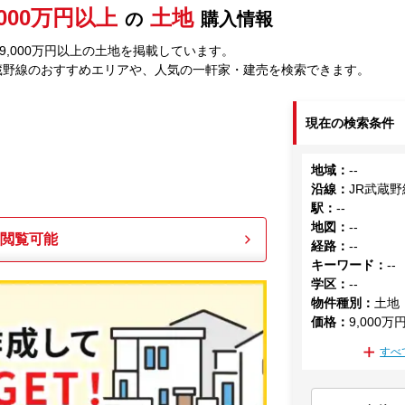
,000万円以上
土地
の
購入情報
9,000万円以上の土地を掲載しています。
蔵野線のおすすめエリアや、人気の一軒家・建売を検索できます。
現在の検索条件
地域
：
--
沿線
：
JR武蔵野
駅
：
--
地図
：
--
も閲覧可能
経路
：
--
キーワード
：
--
学区
：
--
物件種別
：
土地
価格
：
9,000万
すべ