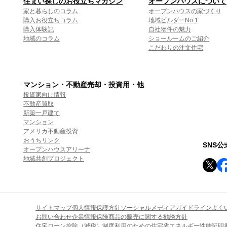
住まい探しのお役立ちマガジン
オープンハウスについて
家と暮らしのコラム
オープンハウスの家づくり
購入お役立ちコラム
地域ビルダーNo.1
購入体験記
自社物件の魅力
地域のコラム
ショールームのご紹介
こだわりの注文住宅
マンション・不動産売却・投資用・他
投資家向け情報
不動産買取
新築一戸建て
マンション
アメリカ不動産投資
おうちリンク
SNS
オープンハウスアリーナ
地域共創プロジェクト
サイトマップ
個人情報保護方針
ソーシャルメディアガイドライン
よく
お問い合わせ
企業情報
保険商品の販売に関する勧誘方針
住宅ローン控除（減税）制度利用のための住宅省エネルギー性能証明