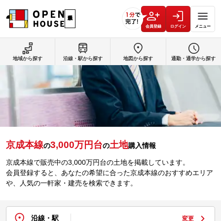
会員登録
ログイン
メニュー
地域から探す
沿線・駅から探す
地図から探す
通勤・通学から探す
京成本線
3,000万円台
土地
の
の
購入情報
京成本線で販売中の3,000万円台の土地を掲載しています。
会員登録すると、あなたの希望に合った京成本線のおすすめエリア
や、人気の一軒家・建売を検索できます。
沿線・駅
変更