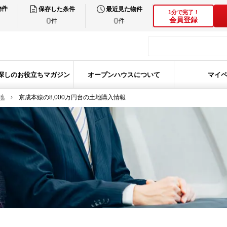
物件
保存した条件
最近見た物件
1分で完了！
0
0
会員登録
件
件
探しのお役立ちマガジン
オープンハウスについて
マイ
地
京成本線の8,000万円台の土地購入情報