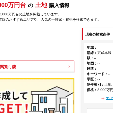
,000万円台
土地
の
購入情報
,000万円台の土地を掲載しています。
本線のおすすめエリアや、人気の一軒家・建売を検索できます。
現在の検索条件
地域
：
--
沿線
：
京成本線
駅
：
--
地図
：
--
も閲覧可能
経路
：
--
キーワード
：
--
学区
：
--
物件種別
：
土地
価格
：
8,000万
すべ