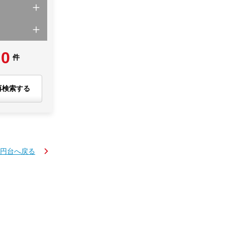
0
件
再検索する
万円台へ戻る