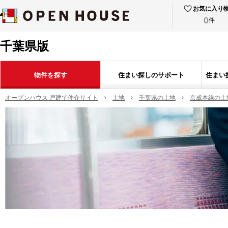
お気に入り
0
件
千葉県版
物件を探す
住まい探しのサポート
住まい
オープンハウス 戸建て仲介サイト
土地
千葉県の土地
京成本線の土