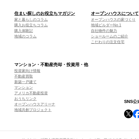
住まい探しのお役立ちマガジン
オープンハウスについて
家と暮らしのコラム
オープンハウスの家づくり
購入お役立ちコラム
地域ビルダーNo.1
購入体験記
自社物件の魅力
地域のコラム
ショールームのご紹介
こだわりの注文住宅
マンション・不動産売却・投資用・他
投資家向け情報
不動産買取
新築一戸建て
マンション
アメリカ不動産投資
おうちリンク
SNS
オープンハウスアリーナ
地域共創プロジェクト