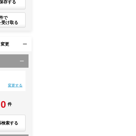
保存する
件で
を受け取る
・変更
変更する
0
件
再検索する