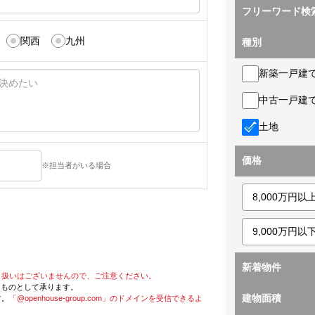
フリーワード検
関西
九州
種別
新築一戸建
中古一戸建
土地
価格
※担当者がいる場合
新着物件
り扱いはございませんので、ご注意ください。
たものとして承ります。
建物面積
す。
「@openhouse-group.com」のドメインを受信できるよ