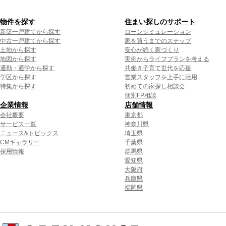
物件を探す
住まい探しのサポート
新築一戸建てから探す
ローンシミュレーション
中古一戸建てから探す
家を買うまでのステップ
土地から探す
安心が続く家づくり
地図から探す
実例からライフプランを考える
通勤・通学から探す
共働き子育て世代を応援
学区から探す
営業スタッフを上手に活用
特集から探す
初めての家探し相談会
個別FP相談
企業情報
店舗情報
会社概要
東京都
サービス一覧
神奈川県
ニュース&トピックス
埼玉県
CMギャラリー
千葉県
採用情報
群馬県
愛知県
大阪府
兵庫県
福岡県