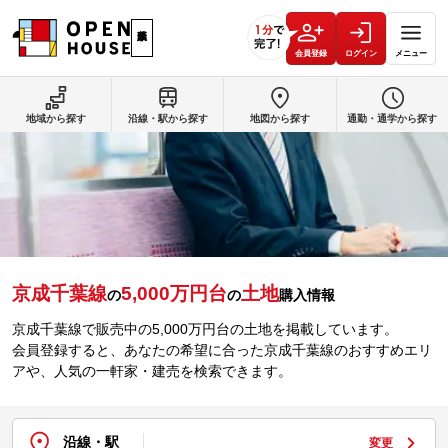
会員登録
ログイン
メニュー
地域から探す
沿線・駅から探す
地図から探す
通勤・通学から探す
京成千葉線
5,000万円台
土地
の
の
購入情報
京成千葉線で販売中の5,000万円台の土地を掲載しています。
会員登録すると、あなたの希望に合った京成千葉線のおすすめエリ
アや、人気の一軒家・建売を検索できます。
沿線・駅
変更