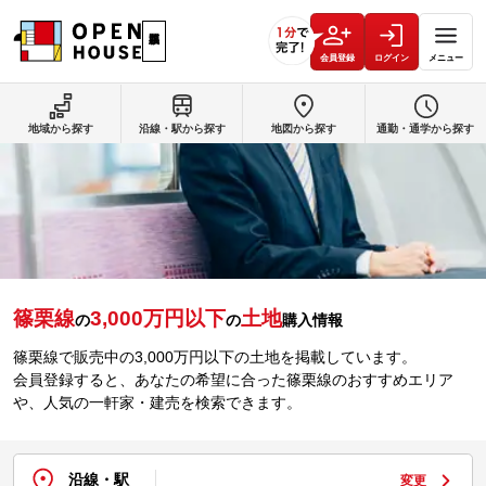
会員登録
ログイン
メニュー
地域から探す
沿線・駅から探す
地図から探す
通勤・通学から探す
篠栗線
3,000万円以下
土地
の
の
購入情報
篠栗線で販売中の3,000万円以下の土地を掲載しています。
会員登録すると、あなたの希望に合った篠栗線のおすすめエリア
や、人気の一軒家・建売を検索できます。
沿線・駅
変更