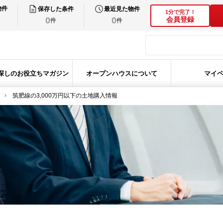
物件
保存した条件
最近見た物件
1分で完了！
0
0
会員登録
件
件
探しのお役立ちマガジン
オープンハウスについて
マイ
筑肥線の3,000万円以下の土地購入情報