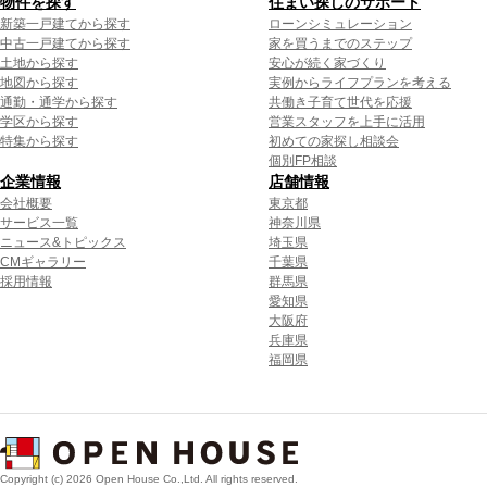
物件を探す
住まい探しのサポート
新築一戸建てから探す
ローンシミュレーション
中古一戸建てから探す
家を買うまでのステップ
土地から探す
安心が続く家づくり
地図から探す
実例からライフプランを考える
通勤・通学から探す
共働き子育て世代を応援
学区から探す
営業スタッフを上手に活用
特集から探す
初めての家探し相談会
個別FP相談
企業情報
店舗情報
会社概要
東京都
サービス一覧
神奈川県
ニュース&トピックス
埼玉県
CMギャラリー
千葉県
採用情報
群馬県
愛知県
大阪府
兵庫県
福岡県
Copyright (c) 2026 Open House Co.,Ltd. All rights reserved.