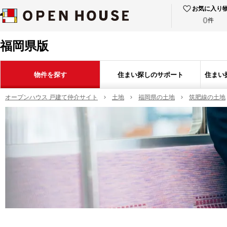
お気に入り
0
件
福岡県版
物件を探す
住まい探しのサポート
住まい
オープンハウス 戸建て仲介サイト
土地
福岡県の土地
筑肥線の土地