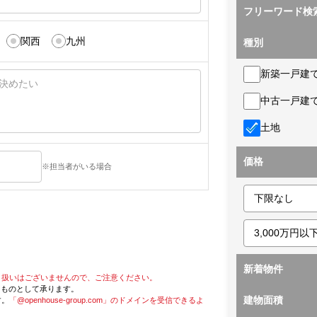
フリーワード検
関西
九州
種別
新築一戸建
中古一戸建
土地
価格
※担当者がいる場合
新着物件
り扱いはございませんので、ご注意ください。
たものとして承ります。
建物面積
す。
「@openhouse-group.com」のドメインを受信できるよ