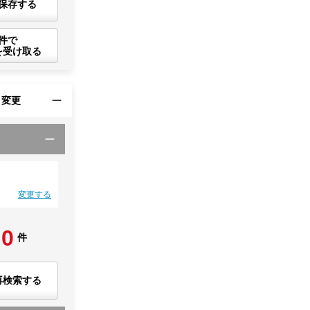
保存する
件で
を受け取る
・変更
変更する
0
件
再検索する