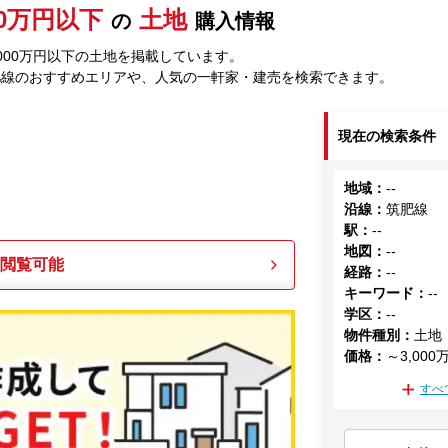
00万円以下
土地
の
購入情報
000万円以下の土地を掲載しています。
肥線のおすすめエリアや、人気の一軒家・建売を検索できます。
現在の検索条件
地域
：
--
沿線
：
筑肥線
駅
：
--
地図
：
--
も閲覧可能
経路
：
--
キーワード
：
--
学区
：
--
物件種別
：
土地
価格
：
～3,000
すべ