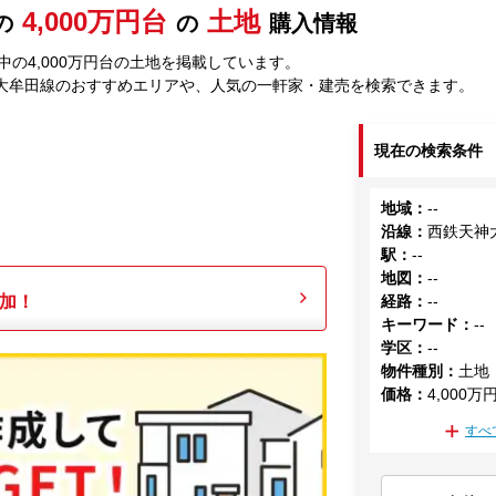
4,000万円台
土地
の
の
購入情報
の4,000万円台の土地を掲載しています。
大牟田線のおすすめエリアや、人気の一軒家・建売を検索できます。
現在の検索条件
地域
：
--
沿線
：
西鉄天神
駅
：
--
地図
：
--
加！
経路
：
--
キーワード
：
--
学区
：
--
物件種別
：
土地
価格
：
4,000万
すべ