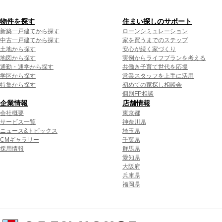
物件を探す
住まい探しのサポート
新築一戸建てから探す
ローンシミュレーション
中古一戸建てから探す
家を買うまでのステップ
土地から探す
安心が続く家づくり
地図から探す
実例からライフプランを考える
通勤・通学から探す
共働き子育て世代を応援
学区から探す
営業スタッフを上手に活用
特集から探す
初めての家探し相談会
個別FP相談
企業情報
店舗情報
会社概要
東京都
サービス一覧
神奈川県
ニュース&トピックス
埼玉県
CMギャラリー
千葉県
採用情報
群馬県
愛知県
大阪府
兵庫県
福岡県