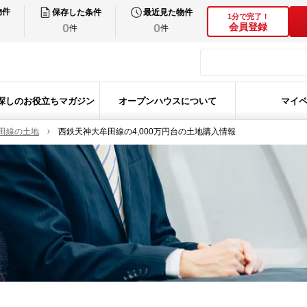
物件
保存した条件
最近見た物件
1分で完了！
0
0
会員登録
件
件
探しのお役立ちマガジン
オープンハウスについて
マイ
田線の土地
西鉄天神大牟田線の4,000万円台の土地購入情報