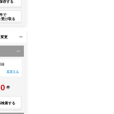
保存する
件で
を受け取る
・変更
田線
変更する
0
件
再検索する