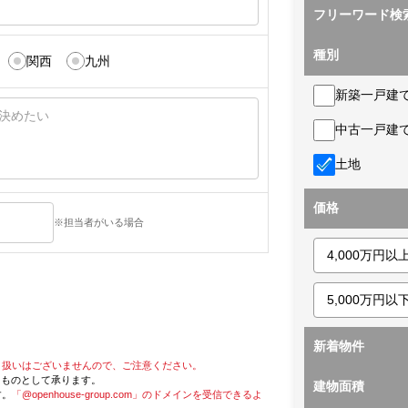
フリーワード検
種別
関西
九州
新築一戸建
中古一戸建
土地
価格
※担当者がいる場合
新着物件
り扱いはございませんので、ご注意ください。
たものとして承ります。
建物面積
す。
「@openhouse-group.com」のドメインを受信できるよ