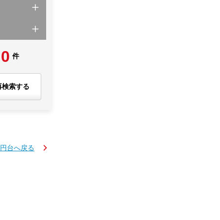
0
件
再検索する
万円台へ戻る