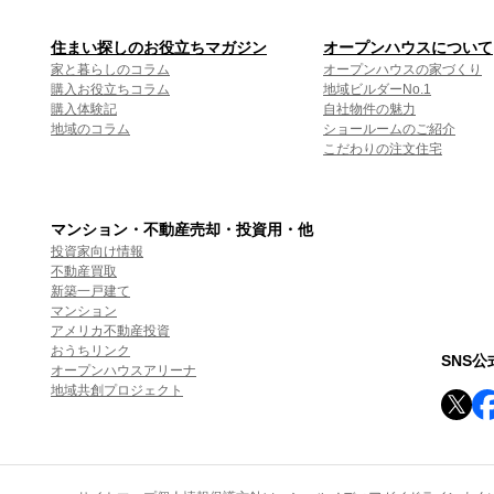
住まい探しのお役立ちマガジン
オープンハウスについて
家と暮らしのコラム
オープンハウスの家づくり
購入お役立ちコラム
地域ビルダーNo.1
購入体験記
自社物件の魅力
地域のコラム
ショールームのご紹介
こだわりの注文住宅
マンション・不動産売却・投資用・他
投資家向け情報
不動産買取
新築一戸建て
マンション
アメリカ不動産投資
おうちリンク
SNS
オープンハウスアリーナ
地域共創プロジェクト