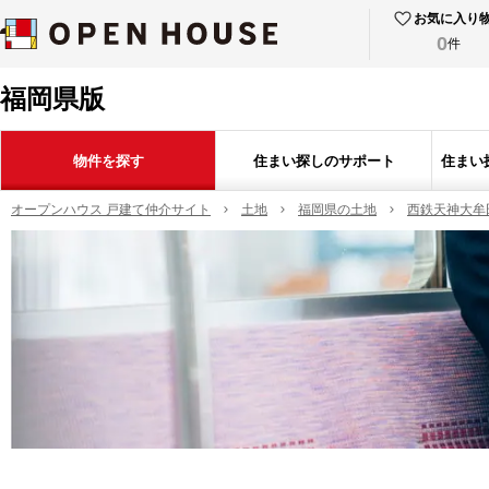
お気に入り
0
件
福岡県版
物件を探す
住まい探しのサポート
住まい
オープンハウス 戸建て仲介サイト
土地
福岡県の土地
西鉄天神大牟