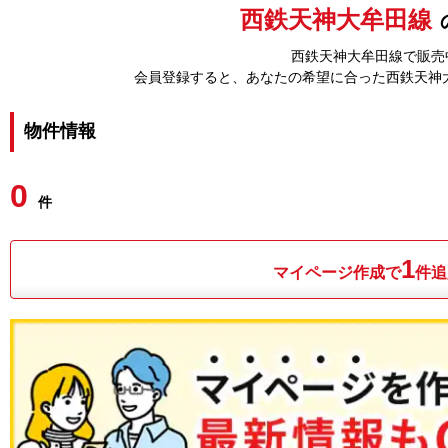
西鉄天神大牟田線
西鉄天神大牟田線で販売中
会員登録すると、あなたの希望に合った西鉄天神
物件情報
0
件
1
マイページ作成で
件追