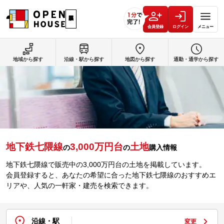
会員登録
ログイン
メニュー
地域から探す
沿線・駅から探す
地図から探す
通勤・通学から探す
地下鉄七隈線
3,000万円台
土地
の
の
購入情報
地下鉄七隈線で販売中の3,000万円台の土地を掲載しています。
会員登録すると、あなたの希望に合った地下鉄七隈線のおすすめエ
リアや、人気の一軒家・建売を検索できます。
沿線・駅
変更