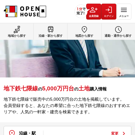
会員登録
ログイン
メニュー
地域から探す
沿線・駅から探す
地図から探す
通勤・通学から探す
地下鉄七隈線
5,000万円台
土地
の
の
購入情報
地下鉄七隈線で販売中の5,000万円台の土地を掲載しています。
会員登録すると、あなたの希望に合った地下鉄七隈線のおすすめエ
リアや、人気の一軒家・建売を検索できます。
沿線・駅
変更