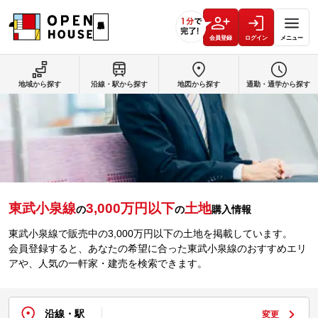
会員登録
ログイン
メニュー
地域から探す
沿線・駅から探す
地図から探す
通勤・通学から探す
東武小泉線
3,000万円以下
土地
の
の
購入情報
東武小泉線で販売中の3,000万円以下の土地を掲載しています。
会員登録すると、あなたの希望に合った東武小泉線のおすすめエリ
アや、人気の一軒家・建売を検索できます。
沿線・駅
変更