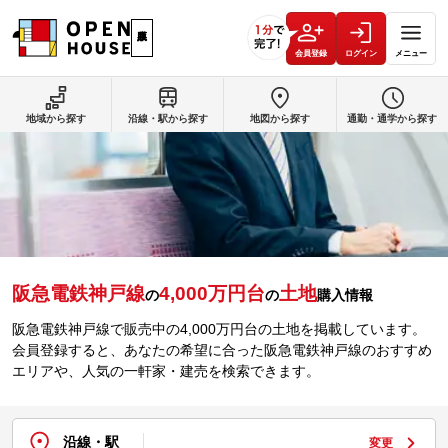
会員登録
ログイン
メニュー
地域から探す
沿線・駅から探す
地図から探す
通勤・通学から探す
阪急電鉄神戸線
4,000万円台
土地
の
の
購入情報
阪急電鉄神戸線で販売中の4,000万円台の土地を掲載しています。
会員登録すると、あなたの希望に合った阪急電鉄神戸線のおすすめ
エリアや、人気の一軒家・建売を検索できます。
沿線・駅
変更