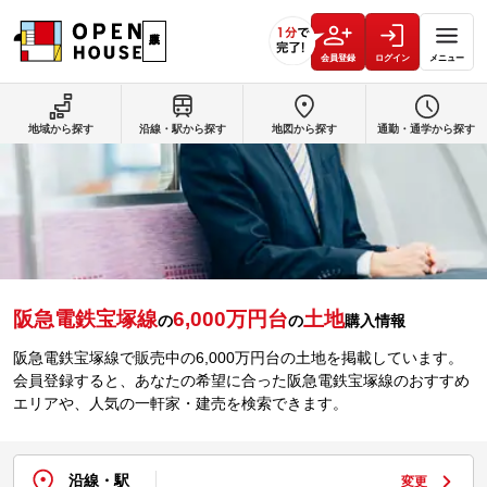
会員登録
ログイン
メニュー
地域から探す
沿線・駅から探す
地図から探す
通勤・通学から探す
阪急電鉄宝塚線
6,000万円台
土地
の
の
購入情報
阪急電鉄宝塚線で販売中の6,000万円台の土地を掲載しています。
会員登録すると、あなたの希望に合った阪急電鉄宝塚線のおすすめ
エリアや、人気の一軒家・建売を検索できます。
沿線・駅
変更