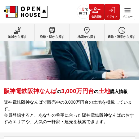
会員登録
ログイン
メニュー
地域から探す
沿線・駅から探す
地図から探す
通勤・通学から探す
阪神電鉄阪神なんば
3,000万円台
土地
の
の
購入情報
阪神電鉄阪神なんばで販売中の3,000万円台の土地を掲載していま
す。
会員登録すると、あなたの希望に合った阪神電鉄阪神なんばのおす
すめエリアや、人気の一軒家・建売を検索できます。