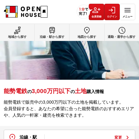
会員登録
ログイン
メニュー
地域から探す
沿線・駅から探す
地図から探す
通勤・通学から探す
能勢電鉄
3,000万円以下
土地
の
の
購入情報
能勢電鉄で販売中の3,000万円以下の土地を掲載しています。
会員登録すると、あなたの希望に合った能勢電鉄のおすすめエリア
や、人気の一軒家・建売を検索できます。
沿線・駅
変更